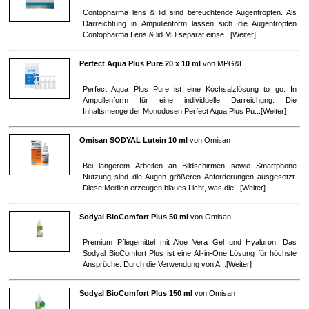
Contopharma lens & lid sind befeuchtende Augentropfen. Als
Darreichtung in Ampullenform lassen sich die Augentropfen
Contopharma Lens & lid MD separat einse...[
Weiter
]
Perfect Aqua Plus Pure 20 x 10 ml
von
MPG&E
Perfect Aqua Plus Pure ist eine Kochsalzlösung to go. In
Ampullenform für eine individuelle Darreichung. Die
Inhaltsmenge der Monodosen Perfect Aqua Plus Pu...[
Weiter
]
Omisan SODYAL Lutein 10 ml
von
Omisan
Bei längerem Arbeiten an Bildschirmen sowie Smartphone
Nutzung sind die Augen größeren Anforderungen ausgesetzt.
Diese Medien erzeugen blaues Licht, was die...[
Weiter
]
Sodyal BioComfort Plus 50 ml
von
Omisan
Premium Pflegemittel mit Aloe Vera Gel und Hyaluron. Das
Sodyal BioComfort Plus ist eine All-in-One Lösung für höchste
Ansprüche. Durch die Verwendung von A...[
Weiter
]
Sodyal BioComfort Plus 150 ml
von
Omisan