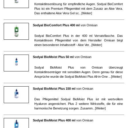
Kontaktlinsenlösung für empfindliche Augen. Sodyal BioComfort
Plus ist ein Premium Pflegemittel mit dem Zusatz an Aloe Vera.
Das enthaltene Aloe Vera Gel sc...[
Weiter
]
Sodyal BioComfort Plus 400 ml
von
Omisan
Sodyal BioComfort Plus in der 400 ml Vorratsflasche. Das
Kontaktlinsen Pflegemittel von dem Hersteller Omisan birgt
einen besonderen Inhaltsstoff - Aloe Ver...[
Weiter
]
Sodyal BioMoist Plus 50 ml
von
Omisan
Sodyal BioMoist Plus von Omisan überzeugt
Kontaktlinsenträger mit sensiblen Augen. Denn genau für diese
Ansprüche wurde die Sodyal BioMoist Plus All-in-One ...[
Weiter
]
Sodyal BioMoist Plus 150 ml
von
Omisan
Das Pflegemittel Sodyal BioMoist Plus ist mit wertvollem
Hyaluron angereichert. Plus 2 weitere Wirkstoffe, die für eine
harmonische Benetzung sorgen. Zusamm...[
Weiter
]
Sodyal BioMoist Plus 400 ml
von
Omisan