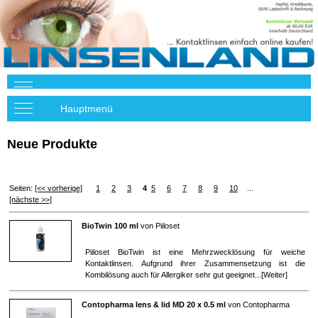
Hauptmenü
Neue Produkte
Seiten:
[<< vorherige]
1
2
3
4
5
6
7
8
9
10
...
[nächste >>]
BioTwin 100 ml
von
Piiloset
Piiloset BioTwin ist eine Mehrzwecklösung für weiche
Kontaktlinsen. Aufgrund ihrer Zusammensetzung ist die
Kombilösung auch für Allergiker sehr gut geeignet...[
Weiter
]
Contopharma lens & lid MD 20 x 0.5 ml
von
Contopharma