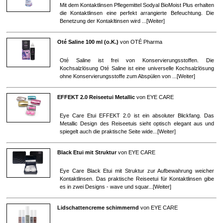
Mit dem Kontaktlinsen Pflegemittel Sodyal BioMoist Plus erhalten
die Kontaktlinsen eine perfekt arrangierte Befeuchtung. Die
Benetzung der Kontakltinsen wird ...[
Weiter
]
Oté Saline 100 ml (o.K.)
von
OTÉ Pharma
Oté Saline ist frei von Konservierungsstoffen. Die
Kochsalzlösung Oté Saline ist eine universelle Kochsalzlösung
ohne Konservierungsstoffe zum Abspülen von ...[
Weiter
]
EFFEKT 2.0 Reiseetui Metallic
von
EYE CARE
Eye Care Etui EFFEKT 2.0 ist ein absoluter Blickfang. Das
Metallic Design des Reiseetuis sieht optisch elegant aus und
spiegelt auch die praktische Seite wide...[
Weiter
]
Black Etui mit Struktur
von
EYE CARE
Eye Care Black Etui mit Struktur zur Aufbewahrung weicher
Kontaktlinsen. Das praktische Reiseetui für Kontaktlinsen gibe
es in zwei Designs - wave und squar...[
Weiter
]
Lidschattencreme schimmernd
von
EYE CARE