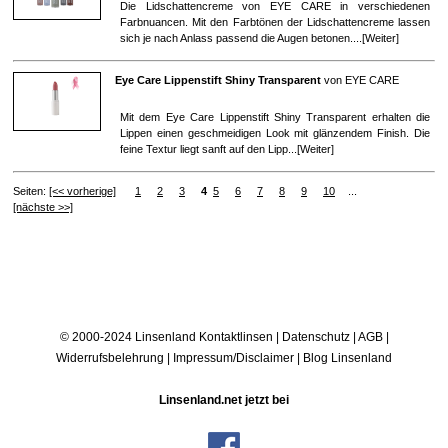
Die Lidschattencreme von EYE CARE in verschiedenen
Farbnuancen. Mit den Farbtönen der Lidschattencreme lassen
sich je nach Anlass passend die Augen betonen....[
Weiter
]
Eye Care Lippenstift Shiny Transparent
von
EYE CARE
Mit dem Eye Care Lippenstift Shiny Transparent erhalten die
Lippen einen geschmeidigen Look mit glänzendem Finish. Die
feine Textur liegt sanft auf den Lipp...[
Weiter
]
Seiten:
[<< vorherige]
1
2
3
4
5
6
7
8
9
10
...
[nächste >>]
© 2000-2024 Linsenland
Kontaktlinsen
|
Datenschutz
|
AGB
|
Widerrufsbelehrung
|
Impressum/Disclaimer
|
Blog Linsenland
Linsenland.net jetzt bei