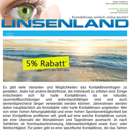
Es gibt viele Varianten und Möglichkeiten das Kontaktlinsentragen zu
gestalten. Jeder hat andere Bedürfnisse, die individuell zu erfüllen sind. Einige
entscheiden sich für harte Kontaktlinsen, da sie robuster,
sauerstoffdurchlässiger und widerstandsfähiger sind und auch
dementsprechend länger verwendet werden können. Jahreslinsen werden
daher hauptsächlich als formstabile oder harte Kontaktlinsen angeboten. Wer
von einer hohen Atmungsaktivität und einer hohen Spontanverträglichkeit bei
einer Kontaktlinse profitieren will, greift auf eine weiche Kontaktlinse zurück,
die eine Überzahl der Monatslinsen und Tageslinsen ausmacht. Je nach
Sehfehler, ob Hornhautverkrümmung, Altersweitsichtigkeit sowie Kurz- oder
Weitsichtigkeit. Für jeden gibt es eine spezifische Kontaktlinse, die das Sehen