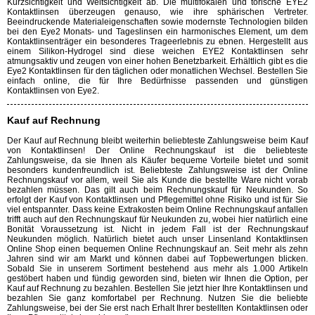
Kurzsichtigkeit und Weitsichtigkeit ab. Die multifokalen und torische EYE2
Kontaktlinsen überzeugen genauso, wie ihre sphärischen Vertreter.
Beeindruckende Materialeigenschaften sowie modernste Technologien bilden
bei den Eye2 Monats- und Tageslinsen ein harmonisches Element, um dem
Kontaktlinsenträger ein besonderes Trageerlebnis zu ebnen. Hergestellt aus
einem Silikon-Hydrogel sind diese weichen EYE2 Kontaktlinsen sehr
atmungsaktiv und zeugen von einer hohen Benetzbarkeit. Erhältlich gibt es die
Eye2 Kontaktlinsen für den täglichen oder monatlichen Wechsel. Bestellen Sie
einfach online, die für Ihre Bedürfnisse passenden und günstigen
Kontaktlinsen von Eye2.
Kauf auf Rechnung
Der Kauf auf Rechnung bleibt weiterhin beliebteste Zahlungsweise beim Kauf
von Kontaktlinsen! Der Online Rechnungskauf ist die beliebteste
Zahlungsweise, da sie Ihnen als Käufer bequeme Vorteile bietet und somit
besonders kundenfreundlich ist. Beliebteste Zahlungsweise ist der Online
Rechnungskauf vor allem, weil Sie als Kunde die bestellte Ware nicht vorab
bezahlen müssen. Das gilt auch beim Rechnungskauf für Neukunden. So
erfolgt der Kauf von Kontaktlinsen und Pflegemittel ohne Risiko und ist für Sie
viel entspannter. Dass keine Extrakosten beim Online Rechnungskauf anfallen
trifft auch auf den Rechnungskauf für Neukunden zu, wobei hier natürlich eine
Bonität Voraussetzung ist. Nicht in jedem Fall ist der Rechnungskauf
Neukunden möglich. Natürlich bietet auch unser Linsenland Kontaktlinsen
Online Shop einen bequemen Online Rechnungskauf an. Seit mehr als zehn
Jahren sind wir am Markt und können dabei auf Topbewertungen blicken.
Sobald Sie in unserem Sortiment bestehend aus mehr als 1.000 Artikeln
gestöbert haben und fündig geworden sind, bieten wir Ihnen die Option, per
Kauf auf Rechnung zu bezahlen. Bestellen Sie jetzt hier Ihre Kontaktlinsen und
bezahlen Sie ganz komfortabel per Rechnung. Nutzen Sie die beliebte
Zahlungsweise, bei der Sie erst nach Erhalt Ihrer bestellten Kontaktlinsen oder