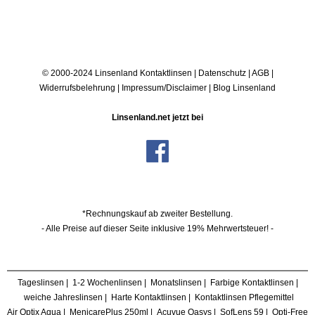
© 2000-2024 Linsenland
Kontaktlinsen
|
Datenschutz
|
AGB
|
Widerrufsbelehrung
|
Impressum/Disclaimer
|
Blog Linsenland
Linsenland.net jetzt bei
*Rechnungskauf ab zweiter Bestellung.
- Alle Preise auf dieser Seite inklusive 19% Mehrwertsteuer! -
Tageslinsen
|
1-2 Wochenlinsen
|
Monatslinsen
|
Farbige Kontaktlinsen
|
weiche Jahreslinsen
|
Harte Kontaktlinsen
|
Kontaktlinsen Pflegemittel
Air Optix Aqua
|
MenicarePlus 250ml
|
Acuvue Oasys
|
SofLens 59
|
Opti-Free