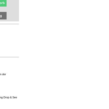
on der
ung Drop & See