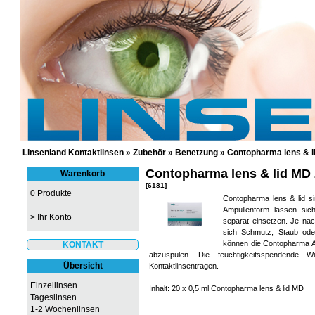
GÜNSTIGE KONTAKTLINSEN UND 
Linsenland Kontaktlinsen
»
Zubehör
»
Benetzung
»
Contopharma lens & li
Contopharma lens & lid MD 
Warenkorb
[6181]
0 Produkte
Contopharma lens & lid si
Ampullenform lassen si
>
Ihr Konto
separat einsetzen. Je na
sich Schmutz, Staub oder
können die Contopharma A
KONTAKT
abzuspülen. Die feuchtigkeitsspendende 
Übersicht
Kontaktlinsentragen.
Einzellinsen
Inhalt: 20 x 0,5 ml Contopharma lens & lid MD
Tageslinsen
1-2 Wochenlinsen