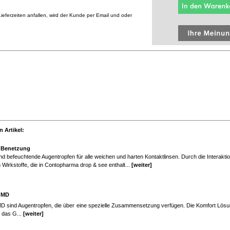
eferzeiten anfallen, wird der Kunde per Email und oder
 Artikel:
 Benetzung
 befeuchtende Augentropfen für alle weichen und harten Kontaktlinsen. Durch die Interakti
 Wirkstoffe, die in Contopharma drop & see enthalt...
[weiter]
 MD
 sind Augentropfen, die über eine spezielle Zusammensetzung verfügen. Die Komfort Lös
 das G...
[weiter]