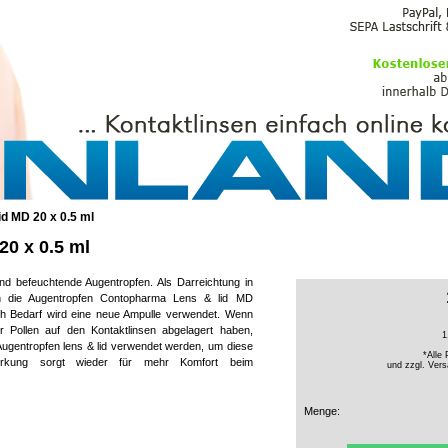
PFLEGEMITTEL
d MD 20 x 0.5 ml
20 x 0.5 ml
nd befeuchtende Augentropfen. Als Darreichtung in
ch die Augentropfen Contopharma Lens & lid MD
ch Bedarf wird eine neue Ampulle verwendet. Wenn
 Pollen auf den Kontaktlinsen abgelagert haben,
1
ugentropfen lens & lid verwendet werden, um diese
*Alle 
Wirkung sorgt wieder für mehr Komfort beim
und zzgl.
Vers
Menge: