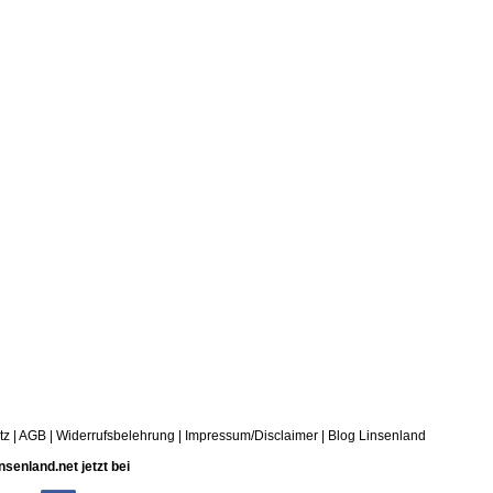
tz
|
AGB
|
Widerrufsbelehrung
|
Impressum/Disclaimer
|
Blog Linsenland
nsenland.net jetzt bei