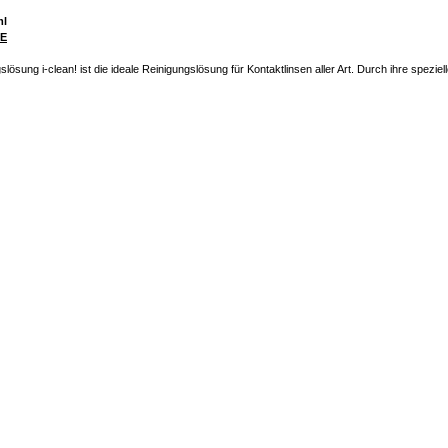
ml
E
sung i-clean! ist die ideale Reinigungslösung für Kontaktlinsen aller Art. Durch ihre speziell