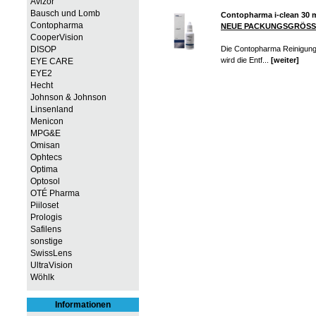
Avizor
Bausch und Lomb
Contopharma i-clean 30 
Contopharma
NEUE PACKUNGSGRÖSS
CooperVision
DISOP
Die Contopharma Reinigungslö
wird die Entf...
[weiter]
EYE CARE
EYE2
Hecht
Johnson & Johnson
Linsenland
Menicon
MPG&E
Omisan
Ophtecs
Optima
Optosol
OTÉ Pharma
Piiloset
Prologis
Safilens
sonstige
SwissLens
UltraVision
Wöhlk
Informationen