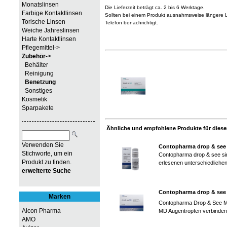
Monatslinsen
Die Lieferzeit beträgt ca. 2 bis 6 Werktage.
Farbige Kontaktlinsen
Sollten bei einem Produkt ausnahmsweise längere Li
Torische Linsen
Telefon benachrichtigt.
Weiche Jahreslinsen
Harte Kontaktlinsen
Pflegemittel->
Zubehör
->
Behälter
Reinigung
Benetzung
Sonstiges
Kosmetik
Sparpakete
Ähnliche und empfohlene Produkte für diesen
Verwenden Sie
Contopharma drop & see
Stichworte, um ein
Contopharma drop & see sind
Produkt zu finden.
erlesenen unterschiedlichen
erweiterte Suche
Contopharma drop & see
Marken
Contopharma Drop & See MD
Alcon Pharma
MD Augentropfen verbinden
AMO