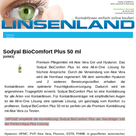
Sodyal BioComfort Plus 50 ml
[44983]
Premium Pflegemittel mit Aloe Vera Gel und Hyaluron. Das
Sodyal BioComfort Plus ist eine All-in-One Lösung für
höchste Ansprüche. Durch die Verwendung von Aloe Vera
wird die Hornhaut regeneriert. Mit dem wertvollen Hyaluron
und 2 weiteren Benetzungsstoffen erhalten die
Kontaktlinsen eine optimierte Feuchtigkeitsversorgung. Dadurch wird ein
angenehmes Tragegefühl erreicht. Sodyal BioComfort Plus ist eine Kombilösung
für alle Arten von Kontaktlinsen. Für Kontaktlinsenträger mit empfindlichen Augen
ist die All-in-One Lösung eine optimale Lösung, um ganztägig vom Komfort zu
profitieren. Sodyal BioComfort Plus 50 ml ist perfekt um die Premium Kombilösung
mit Aloe Vera zu Testen.
MPG&E empfiehlt die Kombilösung Sodyal BioComfort Plus als Nachfolger von
der Perfect Aqua Plus Lösung
Hyaluron, HPMC, PVP, Aloe Vera, Pluronic, EDTA, PHMB, in gepufferter, isotonischer,