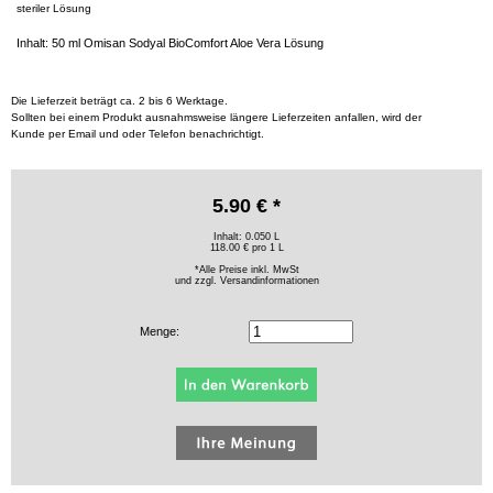
steriler Lösung
Inhalt: 50 ml Omisan Sodyal BioComfort Aloe Vera Lösung
Die Lieferzeit beträgt ca. 2 bis 6 Werktage.
Sollten bei einem Produkt ausnahmsweise längere Lieferzeiten anfallen, wird der
Kunde per Email und oder Telefon benachrichtigt.
5.90 € *
Inhalt: 0.050 L
118.00 € pro 1 L
*Alle Preise inkl. MwSt
und zzgl.
Versandinformationen
Menge: