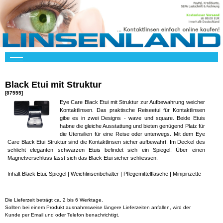
Black Etui mit Struktur
[87555]
Eye Care Black Etui mit Struktur zur Aufbewahrung weicher
Kontaktlinsen. Das praktische Reiseetui für Kontaktlinsen
gibe es in zwei Designs - wave und square. Beide Etuis
habne die gleiche Ausstattung und bieten genügend Platz für
die Utensilien für eine Reise oder unterwegs. Mit dem Eye
Care Black Etui Struktur sind die Kontaktlinsen sicher aufbewahrt. Im Deckel des
schlicht eleganten schwarzen Etuis befindet sich ein Spiegel. Über einen
Magnetverschluss lässt sich das Black Etui sicher schliessen.
Inhalt Black Etui: Spiegel | Weichlinsenbehälter | Pflegemittelflasche | Minipinzette
Die Lieferzeit beträgt ca. 2 bis 6 Werktage.
Sollten bei einem Produkt ausnahmsweise längere Lieferzeiten anfallen, wird der
Kunde per Email und oder Telefon benachrichtigt.