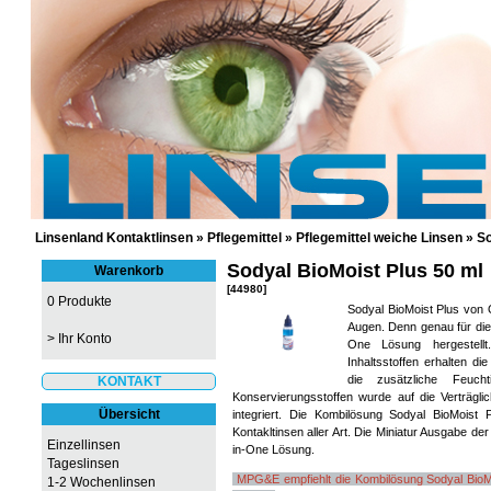
GÜNSTIGE KONTAKTLINSEN UND 
Linsenland Kontaktlinsen
»
Pflegemittel
»
Pflegemittel weiche Linsen
»
So
Sodyal BioMoist Plus 50 ml
Warenkorb
[44980]
0 Produkte
Sodyal BioMoist Plus von 
Augen. Denn genau für die
>
Ihr Konto
One Lösung hergestell
Inhaltsstoffen erhalten d
die zusätzliche Feuch
KONTAKT
Konservierungsstoffen wurde auf die Verträgl
Übersicht
integriert. Die Kombilösung Sodyal BioMoist 
Kontakltinsen aller Art. Die Miniatur Ausgabe der
Einzellinsen
in-One Lösung.
Tageslinsen
MPG&E empfiehlt die Kombilösung Sodyal BioMo
1-2 Wochenlinsen