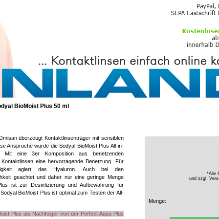
PFLEGEMITTEL
dyal BioMoist Plus 50 ml
Omisan überzeugt Kontaktlinsenträger mit sensiblen
se Ansprüche wurde die Sodyal BioMoist Plus All-in-
t. Mit eine 3er Komposition aus benetzenden
ie Kontaktlinsen eine hervorragende Benetzung. Für
tigkeit agiert das Hyaluron. Auch bei den
*Alle 
ichkeit geachtet und daher nur eine geringe Menge
und zzgl.
Vers
Plus ist zur Desinfizierung und Aufbewahrung für
 Sodyal BioMoist Plus ist optimal zum Testen der All-
Menge:
ist Plus als Nachfolger von der Perfect Aqua Plus