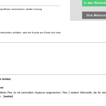
fferter, isotonischer, steriler Lösung
eferzeiten anfallen, wird der Kunde per Email und oder
 Artikel:
 ml
Moist Plus ist mit wertvollem Hyaluron angereichert. Plus 2 weitere Wirkstoffe, die für e
...
[weiter]