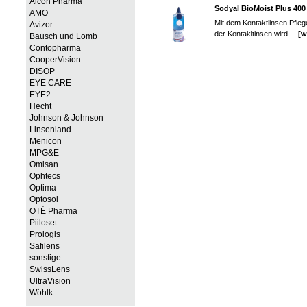
Alcon Pharma
Sodyal BioMoist Plus 400
AMO
Mit dem Kontaktlinsen Pfleg
Avizor
der Kontakltinsen wird ...
[w
Bausch und Lomb
Contopharma
CooperVision
DISOP
EYE CARE
EYE2
Hecht
Johnson & Johnson
Linsenland
Menicon
MPG&E
Omisan
Ophtecs
Optima
Optosol
OTÉ Pharma
Piiloset
Prologis
Safilens
sonstige
SwissLens
UltraVision
Wöhlk