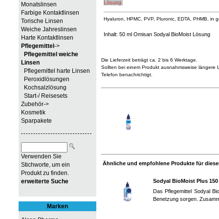
Lösung
Monatslinsen
Farbige Kontaktlinsen
Hyaluron, HPMC, PVP, Pluronic, EDTA, PHMB, in gepu
Torische Linsen
Weiche Jahreslinsen
Inhalt: 50 ml Omisan Sodyal BioMoist Lösung
Harte Kontaktlinsen
Pflegemittel
->
Pflegemittel weiche
Die Lieferzeit beträgt ca. 2 bis 6 Werktage.
Linsen
Sollten bei einem Produkt ausnahmsweise längere Li
Pflegemittel harte Linsen
Telefon benachrichtigt.
Peroxidlösungen
Kochsalzlösung
Start-/ Reisesets
Zubehör->
Kosmetik
Sparpakete
Verwenden Sie
Ähnliche und empfohlene Produkte für diesen
Stichworte, um ein
Produkt zu finden.
erweiterte Suche
Sodyal BioMoist Plus 150
Das Pflegemittel Sodyal Bio
Benetzung sorgen. Zusamm
Marken