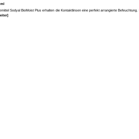
 ml
emittel Sodyal BioMoist Plus erhalten die Kontaktlinsen eine perfekt arrangierte Befeuchtung
eiter]