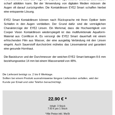
scharf abbilden kann. Bei der Verwendung von digitalen Medien müssen die
Augen oft darauf zurückgreifen. Die Kontaktlinsen EYE2 Smart schaffen hierbei
eine entspannte Lösung.
EYE2 Smart Kontaktlinsen können nach Rücksprache mit Ihren Optiker beim
Schlafen in den Augen verbleiben. Der Grund dafür sind die verträglichen
Charakterzüge der EYE2 Linsen. Ein Merkmal, dass die Hochwertigkeit von
Cooper Vision Kontaktlinsen wiederspiegelt ist das multifunktionale Aquaform-
Material aus Comfilcon A. Es versorgt die EYE2 Smart dauerhaft mit einem
erfrischenden Film aus Wasser, der eine ausgiebig Verbindung mit den Linsen
eingeht. Auch Sauerstoff durchströmt mühelos das Linsematerial und garantiert
eine gesunde Hornhaut.
Die Basiskurve und der Durchmesser der weichen EYE2 Smart betragen 8.6 mm
beziehungsweise 14 mm bei einem Wasseranteil von 48%.
Die Lieferzeit beträgt ca. 2 bis 6 Werktage.
Sollten bei einem Produkt ausnahmsweise längere Lieferzeiten anfallen, wird der
Kunde per Email und oder Telefon benachrichtigt.
22.90 € *
Inhalt: 3 Stück
7.63 € pro 1 Stück
*Alle Preise inkl. MwSt