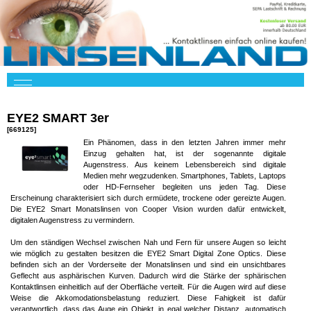
EYE2 SMART 3er
[669125]
Ein Phänomen, dass in den letzten Jahren immer mehr
Einzug gehalten hat, ist der sogenannte digitale
Augenstress. Aus keinem Lebensbereich sind digitale
Medien mehr wegzudenken. Smartphones, Tablets, Laptops
oder HD-Fernseher begleiten uns jeden Tag. Diese
Erscheinung charakterisiert sich durch ermüdete, trockene oder gereizte Augen.
Die EYE2 Smart Monatslinsen von Cooper Vision wurden dafür entwickelt,
digitalen Augenstress zu vermindern.
Um den ständigen Wechsel zwischen Nah und Fern für unsere Augen so leicht
wie möglich zu gestalten besitzen die EYE2 Smart Digital Zone Optics. Diese
befinden sich an der Vorderseite der Monatslinsen und sind ein unsichtbares
Geflecht aus asphärischen Kurven. Dadurch wird die Stärke der sphärischen
Kontaktlinsen einheitlich auf der Oberfläche verteilt. Für die Augen wird auf diese
Weise die Akkomodationsbelastung reduziert. Diese Fahigkeit ist dafür
verantwortlich, dass das Auge ein Objekt, in egal welcher Distanz, automatisch