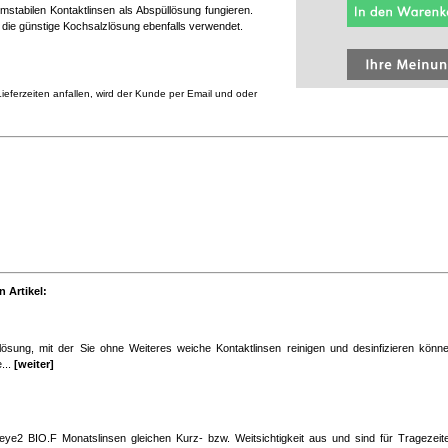
mstabilen Kontaktlinsen als Abspüllösung fungieren.
ie günstige Kochsalzlösung ebenfalls verwendet.
eferzeiten anfallen, wird der Kunde per Email und oder
 Artikel:
lösung, mit der Sie ohne Weiteres weiche Kontaktlinsen reinigen und desinfizieren könne
e...
[weiter]
 eye2 BIO.F Monatslinsen gleichen Kurz- bzw. Weitsichtigkeit aus und sind für Tragezei