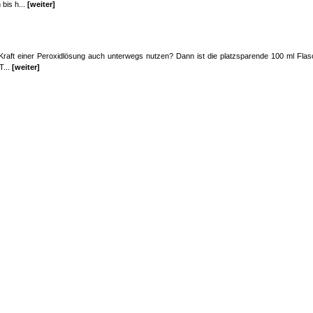
bis h...
[weiter]
 Kraft einer Peroxidlösung auch unterwegs nutzen? Dann ist die platzsparende 100 ml Fl
T...
[weiter]