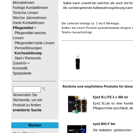
Monatslinsen
Saline kann sowohl bei weichen als auch bei for
Farbige Kontaktlinsen
Als vorübergehende Aufbewahrungslösung kann d
Torische Linsen
Weiche Jahreslinsen
Harte Kontaktlinsen
Die Lieferzeit beträgt ca. 2 bis 6 Werktage.
Pflegemittel
->
Sollten bei einem Produkt ausnahmsweise längere Li
Telefon benachrichtigt.
Pflegemittel weiche
Linsen
Pflegemittel harte Linsen
Peroxidlösungen
Kochsalzlösung
Start-/ Reisesets
Zubehör->
Kosmetik
Sparpakete
Ähnliche und empfohlene Produkte für diesen
Verwenden Sie
Eye2 B.LITE 2 x 360 ml
Stichworte, um ein
Eye2 B.Lite ist eine Kombi
Produkt zu finden.
Pflegeschritte durchläuft, di
erweiterte Suche
eye2 BIO.F 6er
Marken
Die beliebten sphärischen