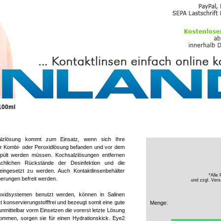
PFLEGEMITTEL
 100ml
alzlösung kommt zum Einsatz, wenn sich Ihre
ner Kombi- oder Peroxidlösung befanden und vor dem
pült werden müssen. Kochsalzlösungen entfernen
lächlichen Rückstände der Desinfektion und die
 eingesetzt zu werden. Auch Kontaktlinsenbehälter
*Alle 
erungen befreit werden.
und zzgl.
Vers
roxidsystemen benutzt werden, können in Salinen
t konservierungstofffrei und bezeugt somit eine gute
Menge:
unmittelbar vorm Einsetzen die vorerst letzte Lösung
 kommen, sorgen sie für einen Hydrationskick. Eye2