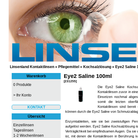
GÜNSTIGE KONTAKTLINSEN UND 
Linsenland Kontaktlinsen
»
Pflegemittel
»
Kochsalzlösung
»
Eye2 Saline
Eye2 Saline 100ml
Warenkorb
[231255]
0 Produkte
Die Eye2 Saline Kochs
Kontaktlinsen zuvor in ei
>
Ihr Konto
Einsetzen nochmal abges
somit die letzten oberf
Kontaktlinsen sind bereit
KONTAKT
können durch die Eye2 Saline von Schmutzablag
Übersicht
Enzymtabletten, wie sie bei zweistufigen Pe
Einzellinsen
aufgelöst werden. Eye2 Saline Kochsalzlösung is
Tageslinsen
Verträglichkeit bei empfindsamen Augen. Da sie 
1-2 Wochenlinsen
ist, mit denen die Kontaktlinsen in Berührung