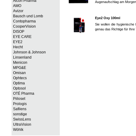
Alcon Pharma
Augenaufschlag am Morgen 
AMO
Avizor
Bausch und Lomb
Eye2 Oxy 100ml
Contopharma
Sie wollen die hygienische
CooperVision
genau das Richtige für Ihre 
DISOP
EYE CARE
EYE2
Hecht
Johnson & Johnson
Linsenland
Menicon
MPG&E
Omisan
Ophtecs
Optima
Optosol
OTÉ Pharma
Piiloset
Prologis
Safilens
sonstige
SwissLens
UltraVision
Wöhlk