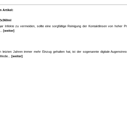
 Artikel:
2x360ml
 Infekte zu vermeiden, sollte eine sorgfältige Reinigung der Kontaktlinsen von hoher Prio
...
[weiter]
 letzten Jahren immer mehr Einzug gehalten hat, ist der sogenannte digitale Augenstre
 Medie...
[weiter]