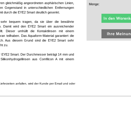
en gleichmäßig angeordneten asphärischen Linien,
Menge:
nen Gegenstand in unterschiedlichen Entfernungen
omit durch die EYE2 Smart deutlich gesenkt.
 sehr bequem tragen, da sie über die bewährte
n. Damit wird den EYE2 Smart ein ausreichender
llt. Dieser umhüllt die Kontaktlinsen mit einem
ran teilhaben. Das Aquaform-Material garantiert die
ich. Aus diesem Grund sind die EYE2 Smart sehr
ht zu.
 der EYE2 Smart. Der Durchmesser beträgt 14 mm und
Silikonhydrogellinsen aus Comfilcon A mit einem
eferzeiten anfallen, wird der Kunde per Email und oder