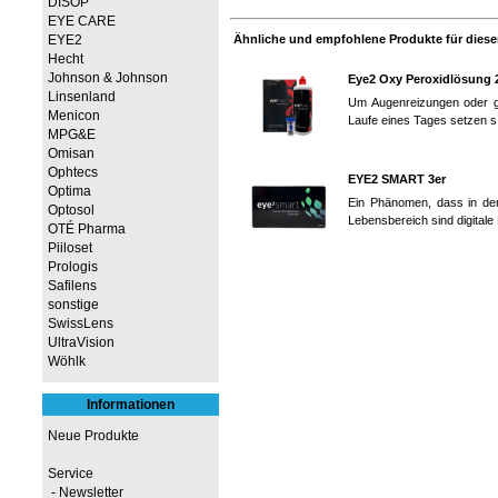
DISOP
EYE CARE
EYE2
Ähnliche und empfohlene Produkte für diesen
Hecht
Johnson & Johnson
Eye2 Oxy Peroxidlösung 
Linsenland
Um Augenreizungen oder gar
Menicon
Laufe eines Tages setzen s
MPG&E
Omisan
Ophtecs
EYE2 SMART 3er
Optima
Ein Phänomen, dass in den
Optosol
Lebensbereich sind digitale
OTÉ Pharma
Piiloset
Prologis
Safilens
sonstige
SwissLens
UltraVision
Wöhlk
Informationen
Neue Produkte
Service
- Newsletter