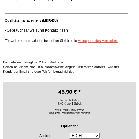
Qualitätsmanagement (MDR-EU)
•
Gebrauchsanweisung Kontaktlinsen
Für weitere Informationen besuchen Sie bitte die
Homepage des Herstellers
.
Die Lieferzeit beträgt ca. 2 bis 6 Werktage.
Sollten bei einem Produkt ausnahmsweise längere Lieferzeiten anfallen, wird der
Kunde per Email und oder Telefon benachrichtigt.
45.90 € *
Inhalt: 6 Stück
7.65 € pro 1 Stück
*Alle Preise inkl. MwSt
und zzgl.
Versandinformationen
Optionen:
Addition: