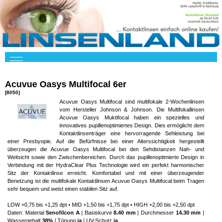
Acuvue Oasys Multifocal 6er
[8050]
Acuvue Oasys Multifocal sind multifokale 2-Wochenlinsen
vom Hersteller Johnson & Johnson. Die Multifokallinsen
Acuvue Oasys Muktifocal haben ein spezielles und
innovatives pupillenoptimiertes Design. Dies ermöglicht dem
Kontaktlinsenträger eine hervorragende Sehleistung bei
einer Presbyopie. Auf die Befürfnisse bei einer Alterssichtigkeit hergestellt
überzeugen die Acuvue Oasys Multifocal bei den Sehdistanzen Nah- und
Weitsicht sowie den Zwischenbereichen. Durch das pupillenoptimierte Design in
Verbindung mit der HydraClear Plus Technologie wird ein perfekt harmonischer
Sitz der Kontaktlinse erreicht. Komfortabel und mit einer überzeugender
Benetzung ist die multifokale Kontaktlinsen Acuvue Oasys Multifocal beim Tragen
sehr bequem und weist einen stabilen Sitz auf.
LOW +0,75 bis +1,25 dpt • MID +1,50 bis +1,75 dpt • HIGH +2,00 bis +2,50 dpt
Daten: Material
Senofilcon A
| Basiskurve
8.40 mm
| Durchmesser
14.30 mm
|
Wassergehalt
38%
| Tönung
ja
| UV-Schutz
ja