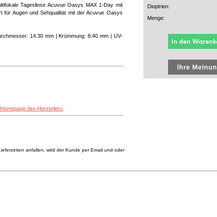
ultifokale Tageslinse Acuvue Oasys MAX 1-Day mit
Dioptrien:
rt für Augen und Sehqualität mit der Acuvue Oasys
Menge:
| Durchmesser: 14.30 mm | Krümmung: 8.40 mm | UV-
Homepage des Herstellers
.
eferzeiten anfallen, wird der Kunde per Email und oder