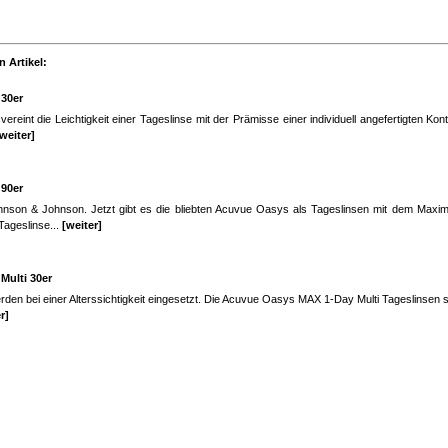
 Artikel:
30er
int die Leichtigkeit einer Tageslinse mit der Prämisse einer individuell angefertigten Kon
weiter]
90er
on & Johnson. Jetzt gibt es die bliebten Acuvue Oasys als Tageslinsen mit dem Maxim
ageslinse...
[weiter]
Multi 30er
erden bei einer Alterssichtigkeit eingesetzt. Die Acuvue Oasys MAX 1-Day Multi Tageslinsen si
r]