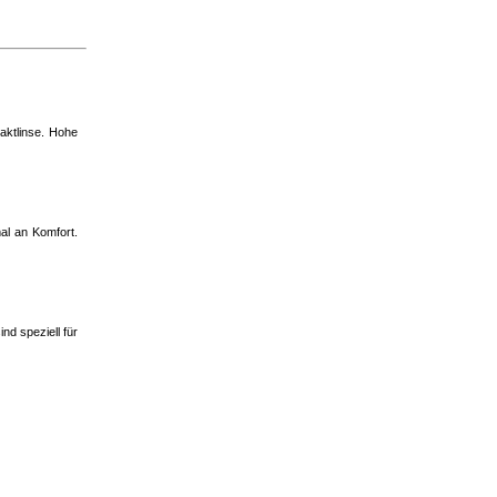
taktlinse. Hohe
al an Komfort.
nd speziell für