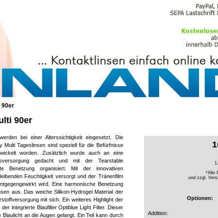
PFLEGEMITTEL
 90er
lti 90er
 werden bei einer Alterssichtigkeit eingesetzt. Die
1
lti Tageslinsen sind speziell für die Befürfnisse
twickelt worden. Zusätzlich wurde auch an eine
itsversorgung gedacht und mit der Tearstable
1
te Benetzung organisiert. Mit der innovativen
*Alle 
leibenden Feuchtigkeit versorgt und der Tränenfilm
und zzgl.
Vers
entgegengewirkt wird. Eine harmonische Benetzung
insen aus. Das weiche Silikon-Hydrogel Material der
Optionen:
offversorgung mit sich. Ein weiteres Highlight der
 integrierte Blaufilter Optiblue Light Filter. Dieser
Addition:
 Blaulicht an die Augen gelangt. Ein Teil kann durch