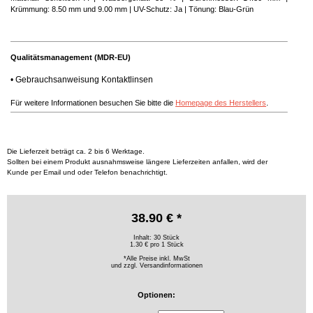
Krümmung: 8.50 mm und 9.00 mm | UV-Schutz: Ja | Tönung: Blau-Grün
Qualitätsmanagement (MDR-EU)
•
Gebrauchsanweisung Kontaktlinsen
Für weitere Informationen besuchen Sie bitte die
Homepage des Herstellers
.
Die Lieferzeit beträgt ca. 2 bis 6 Werktage.
Sollten bei einem Produkt ausnahmsweise längere Lieferzeiten anfallen, wird der
Kunde per Email und oder Telefon benachrichtigt.
38.90 € *
Inhalt: 30 Stück
1.30 € pro 1 Stück
*Alle Preise inkl. MwSt
und zzgl.
Versandinformationen
Optionen: