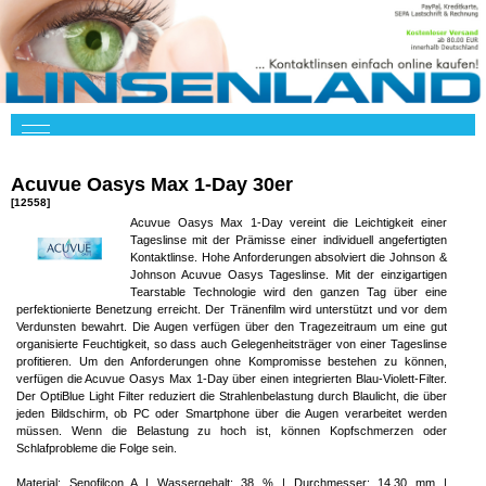
Acuvue Oasys Max 1-Day 30er
[12558]
Acuvue Oasys Max 1-Day vereint die Leichtigkeit einer
Tageslinse mit der Prämisse einer individuell angefertigten
Kontaktlinse. Hohe Anforderungen absolviert die Johnson &
Johnson Acuvue Oasys Tageslinse. Mit der einzigartigen
Tearstable Technologie wird den ganzen Tag über eine
perfektionierte Benetzung erreicht. Der Tränenfilm wird unterstützt und vor dem
Verdunsten bewahrt. Die Augen verfügen über den Tragezeitraum um eine gut
organisierte Feuchtigkeit, so dass auch Gelegenheitsträger von einer Tageslinse
profitieren. Um den Anforderungen ohne Kompromisse bestehen zu können,
verfügen die Acuvue Oasys Max 1-Day über einen integrierten Blau-Violett-Filter.
Der OptiBlue Light Filter reduziert die Strahlenbelastung durch Blaulicht, die über
jeden Bildschirm, ob PC oder Smartphone über die Augen verarbeitet werden
müssen. Wenn die Belastung zu hoch ist, können Kopfschmerzen oder
Schlafprobleme die Folge sein.
Material: Senofilcon A | Wassergehalt: 38 % | Durchmesser: 14.30 mm |