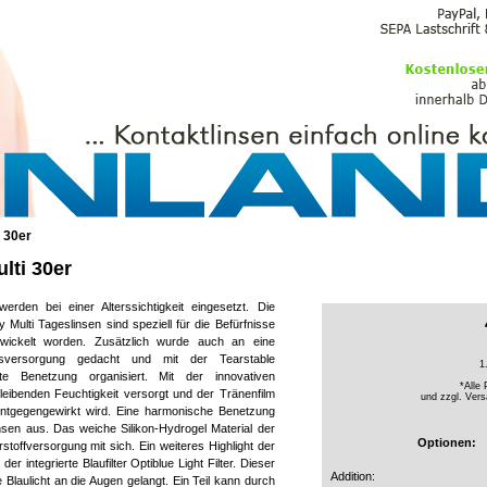
PFLEGEMITTEL
 30er
lti 30er
 werden bei einer Alterssichtigkeit eingesetzt. Die
lti Tageslinsen sind speziell für die Befürfnisse
twickelt worden. Zusätzlich wurde auch an eine
itsversorgung gedacht und mit der Tearstable
1
te Benetzung organisiert. Mit der innovativen
*Alle 
leibenden Feuchtigkeit versorgt und der Tränenfilm
und zzgl.
Vers
entgegengewirkt wird. Eine harmonische Benetzung
insen aus. Das weiche Silikon-Hydrogel Material der
Optionen:
offversorgung mit sich. Ein weiteres Highlight der
 integrierte Blaufilter Optiblue Light Filter. Dieser
Addition:
 Blaulicht an die Augen gelangt. Ein Teil kann durch