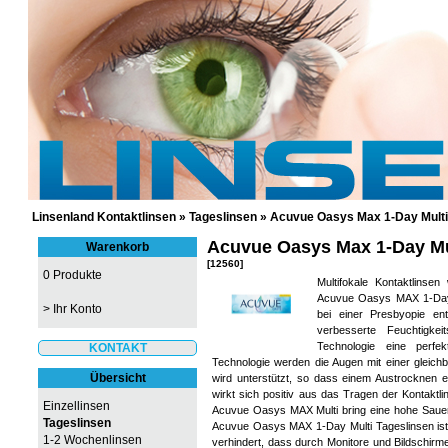
GÜNSTIGE KONTAKTLINSEN UND 
Linsenland Kontaktlinsen
»
Tageslinsen
»
Acuvue Oasys Max 1-Day Multi
Acuvue Oasys Max 1-Day Mu
Warenkorb
[12560]
0 Produkte
Multifokale Kontaktlinsen
Acuvue Oasys MAX 1-Day Mu
>
Ihr Konto
bei einer Presbyopie en
verbesserte Feuchtigke
Technologie eine perfek
KONTAKT
Technologie werden die Augen mit einer gleichb
Übersicht
wird unterstützt, so dass einem Austrocknen 
wirkt sich positiv aus das Tragen der Kontaktl
Einzellinsen
Acuvue Oasys MAX Multi bring eine hohe Sauerst
Tageslinsen
Acuvue Oasys MAX 1-Day Multi Tageslinsen ist der
1-2 Wochenlinsen
verhindert, dass durch Monitore und Bildschirme