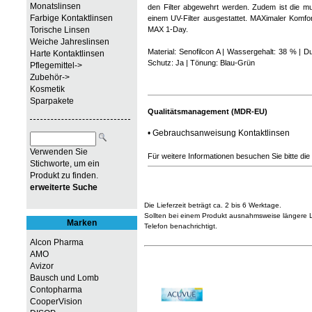
Monatslinsen
den Filter abgewehrt werden. Zudem ist die m
Farbige Kontaktlinsen
einem UV-Filter ausgestattet. MAXimaler Komfo
Torische Linsen
MAX 1-Day.
Weiche Jahreslinsen
Material: Senofilcon A | Wassergehalt: 38 % 
Harte Kontaktlinsen
Schutz: Ja | Tönung: Blau-Grün
Pflegemittel->
Zubehör->
Kosmetik
Sparpakete
Qualitätsmanagement (MDR-EU)
•
Gebrauchsanweisung Kontaktlinsen
Verwenden Sie
Für weitere Informationen besuchen Sie bitte die
Stichworte, um ein
Produkt zu finden.
erweiterte Suche
Die Lieferzeit beträgt ca. 2 bis 6 Werktage.
Sollten bei einem Produkt ausnahmsweise längere Li
Marken
Telefon benachrichtigt.
Alcon Pharma
AMO
Avizor
Bausch und Lomb
Contopharma
CooperVision