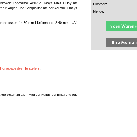
ultifokale Tageslinse Acuvue Oasys MAX 1-Day mit
Dioptrien:
rt für Augen und Sehqualität mit der Acuvue Oasys
Menge:
| Durchmesser: 14.30 mm | Krümmung: 8.40 mm | UV-
Homepage des Herstellers
.
eferzeiten anfallen, wird der Kunde per Email und oder