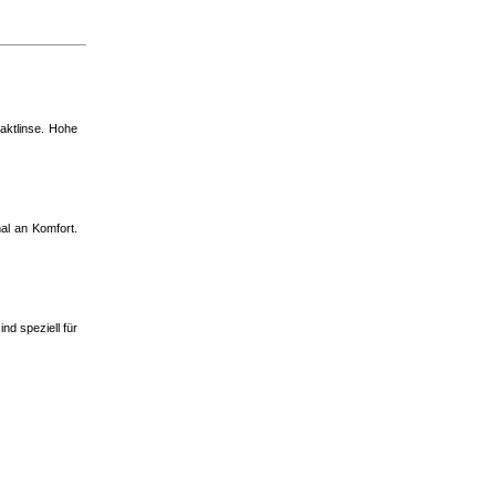
taktlinse. Hohe
al an Komfort.
nd speziell für