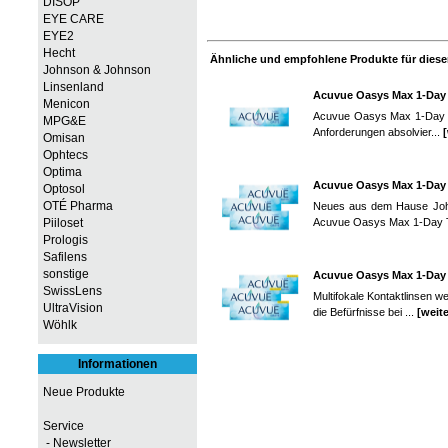
DISOP
EYE CARE
EYE2
Hecht
Ähnliche und empfohlene Produkte für diesen
Johnson & Johnson
Linsenland
Acuvue Oasys Max 1-Day 
Menicon
Acuvue Oasys Max 1-Day vere
MPG&E
Anforderungen absolvier...
[
Omisan
Ophtecs
Optima
Acuvue Oasys Max 1-Day 
Optosol
OTÉ Pharma
Neues aus dem Hause Johns
Acuvue Oasys Max 1-Day T
Piiloset
Prologis
Safilens
sonstige
Acuvue Oasys Max 1-Day 
SwissLens
Multifokale Kontaktlinsen w
UltraVision
die Befürfnisse bei ...
[weite
Wöhlk
Informationen
Neue Produkte
Service
- Newsletter