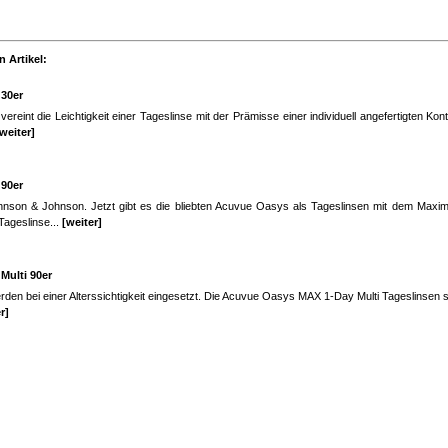
 Artikel:
30er
int die Leichtigkeit einer Tageslinse mit der Prämisse einer individuell angefertigten Kon
weiter]
90er
on & Johnson. Jetzt gibt es die bliebten Acuvue Oasys als Tageslinsen mit dem Maxim
ageslinse...
[weiter]
Multi 90er
erden bei einer Alterssichtigkeit eingesetzt. Die Acuvue Oasys MAX 1-Day Multi Tageslinsen si
r]