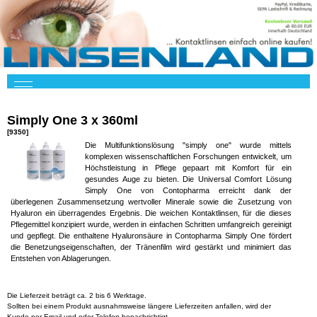
Simply One 3 x 360ml
[9350]
Die Multifunktionslösung "simply one" wurde mittels
komplexen wissenschaftlichen Forschungen entwickelt, um
Höchstleistung in Pflege gepaart mit Komfort für ein
gesundes Auge zu bieten. Die Universal Comfort Lösung
Simply One von Contopharma erreicht dank der
überlegenen Zusammensetzung wertvoller Minerale sowie die Zusetzung von
Hyaluron ein überragendes Ergebnis. Die weichen Kontaktlinsen, für die dieses
Pflegemittel konzipiert wurde, werden in einfachen Schritten umfangreich gereinigt
und gepflegt. Die enthaltene Hyaluronsäure in Contopharma Simply One fördert
die Benetzungseigenschaften, der Tränenfilm wird gestärkt und minimiert das
Entstehen von Ablagerungen.
Die Lieferzeit beträgt ca. 2 bis 6 Werktage.
Sollten bei einem Produkt ausnahmsweise längere Lieferzeiten anfallen, wird der
Kunde per Email und oder Telefon benachrichtigt.