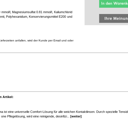
0 mmol/l, Magnesiumsulfat 0.81 mmol/l, Kaliumchlorid
enti, Polyhexanidum, Konservierungsmittel E200 und
eferzeiten anfallen, wird der Kunde per Email und oder
 Artikel:
ist eine universelle Comfort-Lösung für alle weichen Kontaktlinsen. Durch spezielle Tensi
one Pflegelösung, wird eine reinigende, desinfizi...
[weiter]