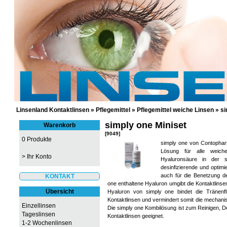
GÜNSTIGE KONTAKTLINSEN UND 
Linsenland Kontaktlinsen
»
Pflegemittel
»
Pflegemittel weiche Linsen
»
si
simply one Miniset
Warenkorb
[9049]
0 Produkte
simply one von Contopharma
Lösung für alle weiche
>
Ihr Konto
Hyaluronsäure in der s
desinfizierende und optim
auch für die Benetzung de
KONTAKT
one enthaltene Hyaluron umgibt die Kontaktlinse
Übersicht
Hyaluron von simply one bindet die Tränenf
Kontaktlinsen und vermindert somit die mechan
Einzellinsen
Die simply one Kombilösung ist zum Reinigen, D
Tageslinsen
Kontaktlinsen geeignet.
1-2 Wochenlinsen