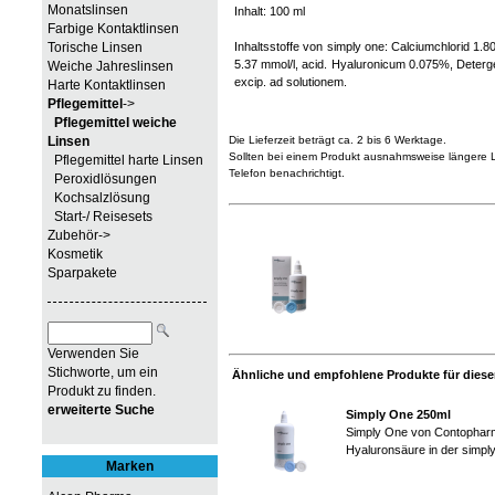
Monatslinsen
Inhalt: 100 ml
Farbige Kontaktlinsen
Torische Linsen
Inhaltsstoffe von simply one: Calciumchlorid 1.8
5.37 mmol/l, acid. Hyaluronicum 0.075%, Deterg
Weiche Jahreslinsen
excip. ad solutionem.
Harte Kontaktlinsen
Pflegemittel
->
Pflegemittel weiche
Linsen
Die Lieferzeit beträgt ca. 2 bis 6 Werktage.
Sollten bei einem Produkt ausnahmsweise längere Li
Pflegemittel harte Linsen
Telefon benachrichtigt.
Peroxidlösungen
Kochsalzlösung
Start-/ Reisesets
Zubehör->
Kosmetik
Sparpakete
Verwenden Sie
Stichworte, um ein
Ähnliche und empfohlene Produkte für diesen
Produkt zu finden.
erweiterte Suche
Simply One 250ml
Simply One von Contopharma 
Hyaluronsäure in der simply 
Marken