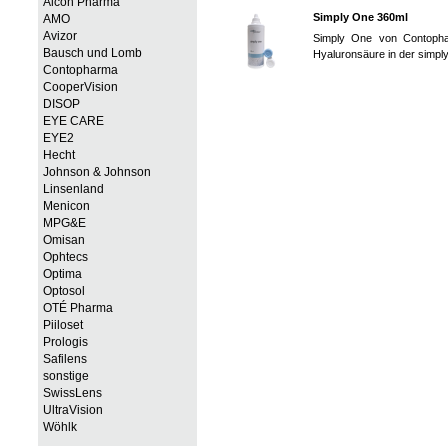
Alcon Pharma
Simply One 360ml
AMO
Avizor
Simply One von Contopharm
Bausch und Lomb
Hyaluronsäure in der simply
Contopharma
CooperVision
DISOP
EYE CARE
EYE2
Hecht
Johnson & Johnson
Linsenland
Menicon
MPG&E
Omisan
Ophtecs
Optima
Optosol
OTÉ Pharma
Piiloset
Prologis
Safilens
sonstige
SwissLens
UltraVision
Wöhlk