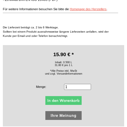
Für weitere Informationen besuchen Sie bitte die
Homepage des Herstellers
.
Die Lieferzeit beträgt ca. 2 bis 6 Werktage.
Sollten bei einem Produkt ausnahmsweise längere Lieferzeiten anfallen, wird der
Kunde per Email und oder Telefon benachrichtigt.
15.90 € *
Inhalt: 0.500 L
31.80 € pro 1 L
*Alle Preise inkl. MwSt
und zzgl.
Versandinformationen
Menge: