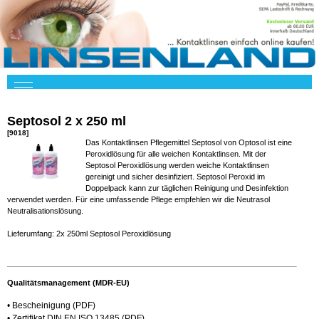
Septosol 2 x 250 ml
[9018]
Das Kontaktlinsen Pflegemittel Septosol von Optosol ist eine
Peroxidlösung für alle weichen Kontaktlinsen. Mit der
Septosol Peroxidlösung werden weiche Kontaktlinsen
gereinigt und sicher desinfiziert. Septosol Peroxid im
Doppelpack kann zur täglichen Reinigung und Desinfektion
verwendet werden. Für eine umfassende Pflege empfehlen wir die Neutrasol
Neutralisationslösung.
Lieferumfang: 2x 250ml Septosol Peroxidlösung
Qualitätsmanagement (MDR-EU)
•
Bescheinigung
(PDF)
•
Zertifikat DIN EN ISO 13485
(PDF)