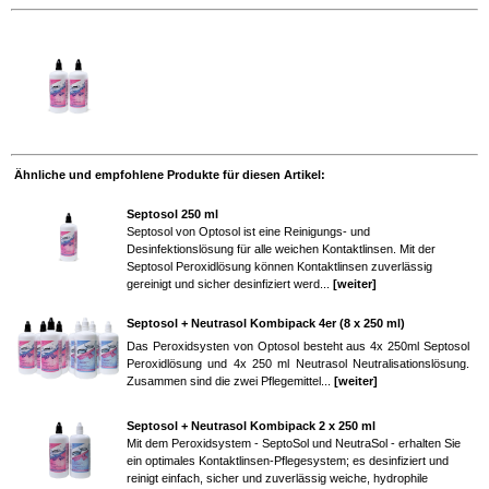
Ähnliche und empfohlene Produkte für diesen Artikel:
Septosol 250 ml
Septosol von Optosol ist eine Reinigungs- und
Desinfektionslösung für alle weichen Kontaktlinsen. Mit der
Septosol Peroxidlösung können Kontaktlinsen zuverlässig
gereinigt und sicher desinfiziert werd...
[weiter]
Septosol + Neutrasol Kombipack 4er (8 x 250 ml)
Das Peroxidsysten von Optosol besteht aus 4x 250ml Septosol
Peroxidlösung und 4x 250 ml Neutrasol Neutralisationslösung.
Zusammen sind die zwei Pflegemittel...
[weiter]
Septosol + Neutrasol Kombipack 2 x 250 ml
Mit dem Peroxidsystem - SeptoSol und NeutraSol - erhalten Sie
ein optimales Kontaktlinsen-Pflegesystem; es desinfiziert und
reinigt einfach, sicher und zuverlässig weiche, hydrophile