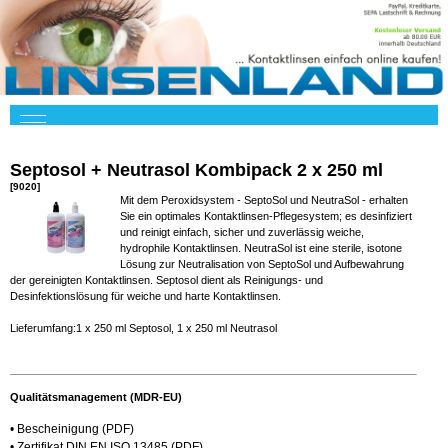
Septosol + Neutrasol Kombipack 2 x 250 ml
[9020]
Mit dem Peroxidsystem - SeptoSol und NeutraSol - erhalten
Sie ein optimales Kontaktlinsen-Pflegesystem; es desinfiziert
und reinigt einfach, sicher und zuverlässig weiche,
hydrophile Kontaktlinsen. NeutraSol ist eine sterile, isotone
Lösung zur Neutralisation von SeptoSol und Aufbewahrung
der gereinigten Kontaktlinsen. Septosol dient als Reinigungs- und
Desinfektionslösung für weiche und harte Kontaktlinsen.
Lieferumfang:1 x 250 ml Septosol, 1 x 250 ml Neutrasol
Qualitätsmanagement (MDR-EU)
•
Bescheinigung
(PDF)
•
Zertifikat DIN EN ISO 13485
(PDF)