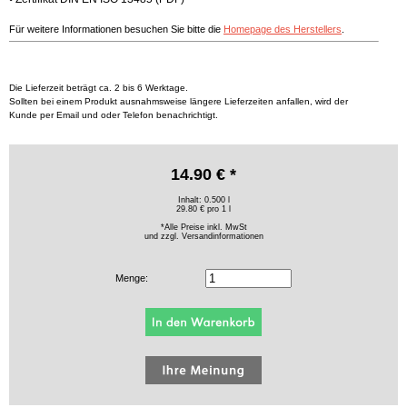
Für weitere Informationen besuchen Sie bitte die
Homepage des Herstellers
.
Die Lieferzeit beträgt ca. 2 bis 6 Werktage.
Sollten bei einem Produkt ausnahmsweise längere Lieferzeiten anfallen, wird der
Kunde per Email und oder Telefon benachrichtigt.
14.90 € *
Inhalt: 0.500 l
29.80 € pro 1 l
*Alle Preise inkl. MwSt
und zzgl.
Versandinformationen
Menge: