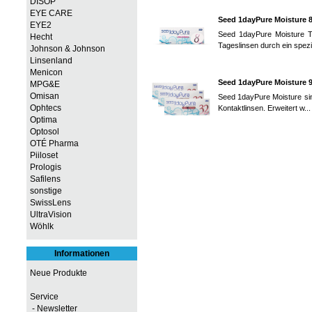
DISOP
EYE CARE
Seed 1dayPure Moisture 8
EYE2
Seed 1dayPure Moisture T
Hecht
Tageslinsen durch ein spezie
Johnson & Johnson
Linsenland
Menicon
Seed 1dayPure Moisture 
MPG&E
Omisan
Seed 1dayPure Moisture sin
Ophtecs
Kontaktlinsen. Erweitert w..
Optima
Optosol
OTÉ Pharma
Piiloset
Prologis
Safilens
sonstige
SwissLens
UltraVision
Wöhlk
Informationen
Neue Produkte
Service
- Newsletter