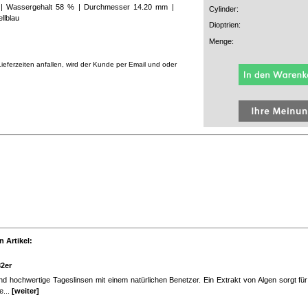
el | Wassergehalt 58 % | Durchmesser 14.20 mm |
Cylinder:
llblau
Dioptrien:
Menge:
eferzeiten anfallen, wird der Kunde per Email und oder
 Artikel:
32er
d hochwertige Tageslinsen mit einem natürlichen Benetzer. Ein Extrakt von Algen sorgt fü
e...
[weiter]