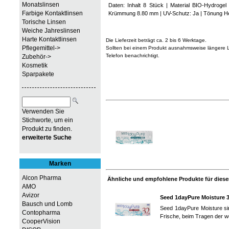
Monatslinsen
Daten: Inhalt 8 Stück | Material BIO-Hydrog
Farbige Kontaktlinsen
Krümmung 8.80 mm | UV-Schutz: Ja | Tönung He
Torische Linsen
Weiche Jahreslinsen
Harte Kontaktlinsen
Die Lieferzeit beträgt ca. 2 bis 6 Werktage.
Pflegemittel->
Sollten bei einem Produkt ausnahmsweise längere Li
Telefon benachrichtigt.
Zubehör->
Kosmetik
Sparpakete
Verwenden Sie
Stichworte, um ein
Produkt zu finden.
erweiterte Suche
Marken
Alcon Pharma
Ähnliche und empfohlene Produkte für diesen
AMO
Avizor
Seed 1dayPure Moisture 
Bausch und Lomb
Seed 1dayPure Moisture sin
Contopharma
Frische, beim Tragen der w
CooperVision