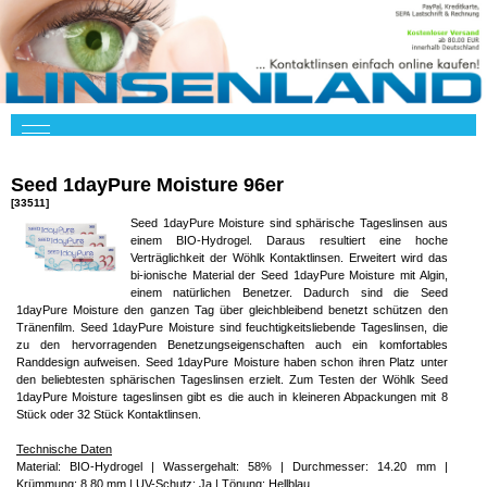
Seed 1dayPure Moisture 96er
[33511]
Seed 1dayPure Moisture sind sphärische Tageslinsen aus
einem BIO-Hydrogel. Daraus resultiert eine hoche
Verträglichkeit der Wöhlk Kontaktlinsen. Erweitert wird das
bi-ionische Material der Seed 1dayPure Moisture mit Algin,
einem natürlichen Benetzer. Dadurch sind die Seed
1dayPure Moisture den ganzen Tag über gleichbleibend benetzt schützen den
Tränenfilm. Seed 1dayPure Moisture sind feuchtigkeitsliebende Tageslinsen, die
zu den hervorragenden Benetzungseigenschaften auch ein komfortables
Randdesign aufweisen. Seed 1dayPure Moisture haben schon ihren Platz unter
den beliebtesten sphärischen Tageslinsen erzielt. Zum Testen der Wöhlk Seed
1dayPure Moisture tageslinsen gibt es die auch in kleineren Abpackungen mit 8
Stück oder 32 Stück Kontaktlinsen.
Technische Daten
Material: BIO-Hydrogel | Wassergehalt: 58% | Durchmesser: 14.20 mm |
Krümmung: 8.80 mm | UV-Schutz: Ja | Tönung: Hellblau