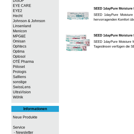
DISOP
EYE CARE
SEED 1dayPure Moisture 
EYE2
SEED 1dayPure Moisture f
Hecht
hervorragenden Komfort üb
Johnson & Johnson
Linsenland
Menicon
SEED 1dayPure Moisture 
MPG&E
Omisan
SEED 1dayPure Moisture for
Ophtecs
Tageslinsen verfügen die SE
Optima
Optosol
OTÉ Pharma
Piiloset
Prologis
Safilens
sonstige
SwissLens
UltraVision
Wöhlk
Informationen
Neue Produkte
Service
- Newsletter