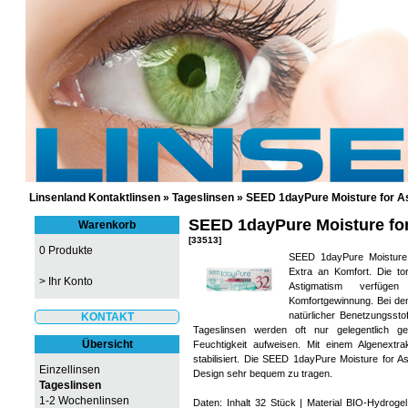
GÜNSTIGE KONTAKTLINSEN UND 
Linsenland Kontaktlinsen
»
Tageslinsen
»
SEED 1dayPure Moisture for A
SEED 1dayPure Moisture for
Warenkorb
[33513]
0 Produkte
SEED 1dayPure Moisture 
Extra an Komfort. Die t
>
Ihr Konto
Astigmatism verfügen
Komfortgewinnung. Bei de
natürlicher Benetzungssto
KONTAKT
Tageslinsen werden oft nur gelegentlich g
Übersicht
Feuchtigkeit aufweisen. Mit einem Algenextra
stabilisiert. Die SEED 1dayPure Moisture for 
Einzellinsen
Design sehr bequem zu tragen.
Tageslinsen
1-2 Wochenlinsen
Daten: Inhalt 32 Stück | Material BIO-Hydro