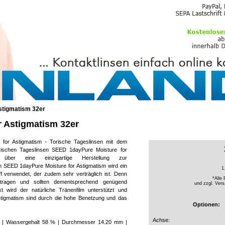
PFLEGEMITTEL
stigmatism 32er
 Astigmatism 32er
for Astigmatism - Torische Tageslinsen mit dem
orischen Tageslinsen SEED 1dayPure Moisture for
 über eine einzigartige Herstellung zur
n SEED 1dayPure Moisture for Astigmatism wird ein
1
ff verwendet, der zudem sehr verträglich ist. Denn
*Alle 
etragen und sollten dementsprechend genügend
und zzgl.
Vers
kt wird der natürliche Tränenfilm unterstützt und
Astigmatism sind durch die hohe Benetzung und das
Optionen:
Achse:
gel | Wassergehalt 58 % | Durchmesser 14.20 mm |