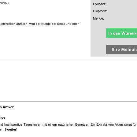
llblau
Cylinder:
Dioptrien:
Menge:
eferzeiten anfallen, wird der Kunde per Email und oder
 Artikel:
32er
d hochwertige Tageslinsen mit einem natürlichen Benetzer. Ein Extrakt von Algen sorgt fü
e...
[weiter]