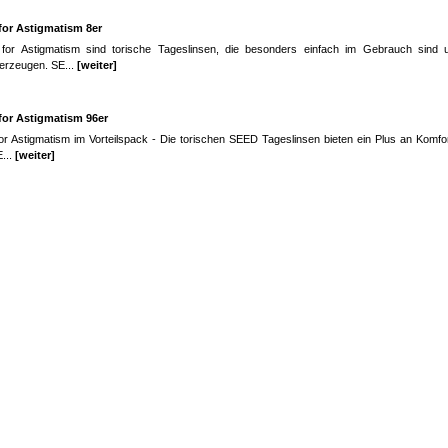
for Astigmatism 8er
or Astigmatism sind torische Tageslinsen, die besonders einfach im Gebrauch sind 
erzeugen. SE...
[weiter]
for Astigmatism 96er
 Astigmatism im Vorteilspack - Die torischen SEED Tageslinsen bieten ein Plus an Komfort
...
[weiter]