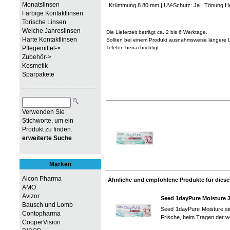
Monatslinsen
Krümmung 8.80 mm | UV-Schutz: Ja | Tönung He
Farbige Kontaktlinsen
Torische Linsen
Weiche Jahreslinsen
Die Lieferzeit beträgt ca. 2 bis 6 Werktage.
Harte Kontaktlinsen
Sollten bei einem Produkt ausnahmsweise längere Li
Pflegemittel->
Telefon benachrichtigt.
Zubehör->
Kosmetik
Sparpakete
Verwenden Sie
Stichworte, um ein
Produkt zu finden.
erweiterte Suche
Marken
Alcon Pharma
Ähnliche und empfohlene Produkte für diesen
AMO
Avizor
Seed 1dayPure Moisture 
Bausch und Lomb
Seed 1dayPure Moisture sin
Contopharma
Frische, beim Tragen der w
CooperVision