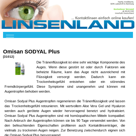
Omisan SODYAL Plus
[31012]
Die Tränenflüssigkeit ist eine sehr wichtige Komponente des
Auges. Wenn diese gestört ist oder durch Faktoren wie
beheizte Räume, kann das Auge nicht ausreichend mit
Flüssigkeit versorgt werden. Dadurch kann ein
Trockenheitsgefühl entstehen oder ein störendes
Fremdkörpergefühl. Diese Symptome sind unangenehm und können mit
Augentropfen behoben werden.
Omisan Sodyal Plus Augentropfen regenerieren die Tränenflüssigkeit und lassen
das Trockenheitsgefühl retounieren. Mit wertvollem Aloe Vera Gel und Hyaluron
werden auch gerötete Augen wieder hervorragend benetzt und hydratisiert.
Omisan Sodyal Plus Augentropfen sind mit homöopathischen Mitteln kompatibel.
Nach Anbruch der Augentropfen können sie bis 90 Tage verwendet werden. Von
den befeuchtenden Eigenschaften profitieren auch Kontaktlinsenträger, die
vielmals zu trockenen Augen neigen. Zur Benetzung zwischendurch eignen sich
die Omisan Sodyal Plus hervorragend.