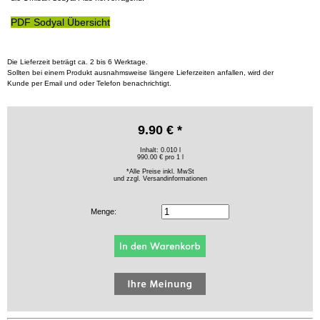
PDF Sodyal Übersicht
Die Lieferzeit beträgt ca. 2 bis 6 Werktage.
Sollten bei einem Produkt ausnahmsweise längere Lieferzeiten anfallen, wird der
Kunde per Email und oder Telefon benachrichtigt.
9.90 € *
Inhalt: 0.010 l
990.00 € pro 1 l
*Alle Preise inkl. MwSt
und zzgl.
Versandinformationen
Menge: