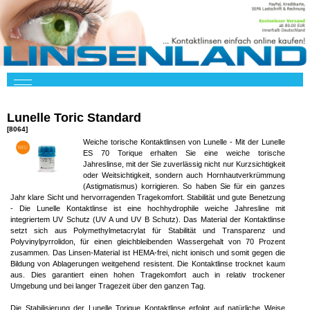
Lunelle Toric Standard
[8064]
Weiche torische Kontaktlinsen von Lunelle - Mit der Lunelle
ES 70 Torique erhalten Sie eine weiche torische
Jahreslinse, mit der Sie zuverlässig nicht nur Kurzsichtigkeit
oder Weitsichtigkeit, sondern auch Hornhautverkrümmung
(Astigmatismus) korrigieren. So haben Sie für ein ganzes
Jahr klare Sicht und hervorragenden Tragekomfort. Stabilität und gute Benetzung
- Die Lunelle Kontaktlinse ist eine hochhydrophile weiche Jahresline mit
integriertem UV Schutz (UV A und UV B Schutz). Das Material der Kontaktlinse
setzt sich aus Polymethylmetacrylat für Stabilität und Transparenz und
Polyvinylpyrrolidon, für einen gleichbleibenden Wassergehalt von 70 Prozent
zusammen. Das Linsen-Material ist HEMA-frei, nicht ionisch und somit gegen die
Bildung von Ablagerungen weitgehend resistent. Die Kontaktlinse trocknet kaum
aus. Dies garantiert einen hohen Tragekomfort auch in relativ trockener
Umgebung und bei langer Tragezeit über den ganzen Tag.
Die Stabilisierung der Lunelle Torique Kontaktlinse erfolgt auf natürliche Weise