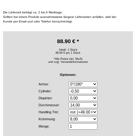
Die Lieferzeit beträgt ca. 2 bis 6 Werktage.
Sollten bei einem Produkt ausnahmsweise längere Lieferzeiten anfallen, wird der
Kunde per Email und oder Telefon benachrichtigt.
88.90 € *
Inhalt: 1 Stück
88.90 € pro 1 Stück
*Alle Preise inkl. MwSt
und zzgl.
Versandinformationen
Optionen:
Achse:
Cylinder:
Dioptrien:
Durchmesser:
Handling Tint:
Krümmung:
Menge: