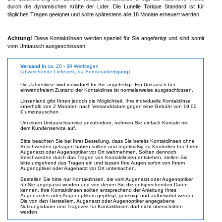
durch die dynamischen Kräfte der Lider. Die Lunelle Torique Standard ist für
tägliches Tragen geeignet und sollte spätestens alle 18 Monate erneuert werden.
Achtung!
Diese Kontaktlinsen werden speziell für Sie angefertigt und sind somit
vom Umtausch ausgeschlossen.
Versand in
ca. 20 - 30 Werktagen
(abweichende Lieferzeit, da Sonderanfertigung)
Die Jahreslinse wird individuell für Sie angefertigt. Ein Umtausch bei
einwandfreiem Zustand der Kontaktlinse ist normalerweise ausgeschlossen.
Linsenland gibt Ihnen jedoch die Möglichkeit, Ihre individuelle Kontaktlinse
innerhalb von 2 Monaten nach Versanddatum gegen eine Gebühr von 19,00
€ umzutauschen.
Um einen Umtauschservice anzufordern, nehmen Sie einfach Kontakt mit
dem Kundenservice auf.
Bitte beachten Sie bei Ihrer Bestellung, dass Sie bereits Kontaktlinsen ohne
Beschwerden getragen haben sollten und regelmäßig zu Kontrollen bei Ihrem
Augenarzt oder Augenoptiker vor Ort wahrnehmen. Sollten dennoch
Beschwerden durch das Tragen von Kontaktlinsen entstehen, stellen Sie
bitte umgehend das Tragen ein und lassen Ihre Augen sofort von Ihrem
Augenoptiker oder Augenarzt vor Ort untersuchen.
Bestellen Sie bitte nur Kontaktlinsen, die vom Augenarzt oder Augenoptiker
für Sie angepasst wurden und von denen Sie die entsprechenden Daten
kennen. Ihre Kontaktlinsen sollten entsprechend der Anleitung Ihres
Augenarztes oder Augenoptikers gepflegt, gereinigt und aufbewahrt werden.
Die von den Herstellern, Augenarzt oder Augenoptiker angegebene
Nutzungsdauer und Tragezeit für Kontaktlinsen darf nicht überschritten
werden.