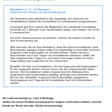
Versand in
ca. 15 - 25 Werktagen
(abweichende Lieferzeit, da Sonderanfertigung)
Die Jahreslinse wird individuell für Sie angefertigt. Ein Umtausch bei
einwandfreiem Zustand der Kontaktlinse ist normalerweise ausgeschlossen.
Linsenland gibt Ihnen jedoch die Möglichkeit, Ihre individuelle Kontaktlinse
innerhalb von 2 Monaten nach Versanddatum gegen eine Gebühr von 19,00
€ umzutauschen.
Um einen Umtauschservice anzufordern, nehmen Sie einfach Kontakt mit
dem Kundenservice auf.
Bitte beachten Sie bei Ihrer Bestellung, dass Sie bereits Kontaktlinsen ohne
Beschwerden getragen haben sollten und regelmäßig zu Kontrollen bei Ihrem
Augenarzt oder Augenoptiker vor Ort wahrnehmen. Sollten dennoch
Beschwerden durch das Tragen von Kontaktlinsen entstehen, stellen Sie
bitte umgehend das Tragen ein und lassen Ihre Augen sofort von Ihrem
Augenoptiker oder Augenarzt vor Ort untersuchen.
Bestellen Sie bitte nur Kontaktlinsen, die vom Augenarzt oder Augenoptiker
für Sie angepasst wurden und von denen Sie die entsprechenden Daten
kennen. Ihre Kontaktlinsen sollten entsprechend der Anleitung Ihres
Augenarztes oder Augenoptikers gepflegt, gereinigt und aufbewahrt werden.
Die von den Herstellern, Augenarzt oder Augenoptiker angegebene
Nutzungsdauer und Tragezeit für Kontaktlinsen darf nicht überschritten
werden.
Die Lieferzeit beträgt ca. 2 bis 6 Werktage.
Sollten bei einem Produkt ausnahmsweise längere Lieferzeiten anfallen, wird der
Kunde per Email und oder Telefon benachrichtigt.