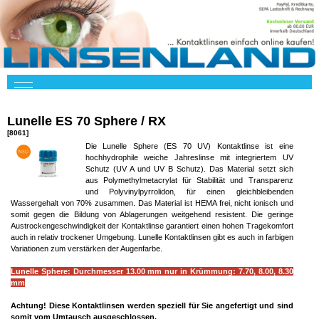
Lunelle ES 70 Sphere / RX
[8061]
Die Lunelle Sphere (ES 70 UV) Kontaktlinse ist eine
hochhydrophile weiche Jahreslinse mit integriertem UV
Schutz (UV A und UV B Schutz). Das Material setzt sich
aus Polymethylmetacrylat für Stabilität und Transparenz
und Polyvinylpyrrolidon, für einen gleichbleibenden
Wassergehalt von 70% zusammen. Das Material ist HEMA frei, nicht ionisch und
somit gegen die Bildung von Ablagerungen weitgehend resistent. Die geringe
Austrockengeschwindigkeit der Kontaktlinse garantiert einen hohen Tragekomfort
auch in relativ trockener Umgebung. Lunelle Kontaktlinsen gibt es auch in farbigen
Variationen zum verstärken der Augenfarbe.
Lunelle Sphere: Durchmesser 13.00 mm nur in Krümmung: 7.70, 8.00, 8.30
mm
Achtung!
Diese Kontaktlinsen werden speziell für Sie angefertigt und sind
somit vom Umtausch ausgeschlossen.