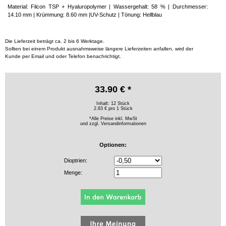
Material: Filcon TSP + Hyaluropolymer | Wassergehalt: 58 % | Durchmesser:
14.10 mm | Krümmung: 8.60 mm |UV-Schutz | Tönung: Hellblau
Die Lieferzeit beträgt ca. 2 bis 6 Werktage.
Sollten bei einem Produkt ausnahmsweise längere Lieferzeiten anfallen, wird der
Kunde per Email und oder Telefon benachrichtigt.
33.90 € *
Inhalt: 12 Stück
2.83 € pro 1 Stück
*Alle Preise inkl. MwSt
und zzgl.
Versandinformationen
Optionen:
Dioptrien:
Menge: