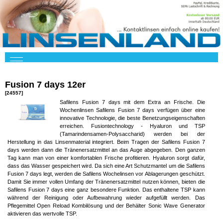
Fusion 7 days 12er
[24557]
Safilens Fusion 7 days mit dem Extra an Frische. Die
Wochenlinsen Safilens Fusion 7 days verfügen über eine
innovative Technologie, die beste Benetzungseigenschaften
erreichen. Fusiontechnology - Hyaluron und TSP
(Tamarindensamen-Polysaccharid) werden bei der
Herstellung in das Linsenmaterial integriert. Beim Tragen der Safilens Fusion 7
days werden dann die Tränenersatzmittel an das Auge abgegeben. Den ganzen
Tag kann man von einer komfortablen Frische profitieren. Hyaluron sorgt dafür,
dass das Wasser gespeichert wird. Da sich eine Art Schutzmantel um die Safilens
Fusion 7 days legt, werden die Safilens Wochelinsen vor Ablagerungen geschützt.
Damit Sie immer vollen Umfang der Tränenersatzmittel nutzen können, bieten die
Safilens Fusion 7 days eine ganz besondere Funktion. Das enthaltene TSP kann
während der Reinigung oder Aufbewahrung wieder aufgefüllt werden. Das
Pflegemittel Open Reload Kombilösung und der Behälter Sonic Wave Generator
aktivieren das wertvolle TSP.