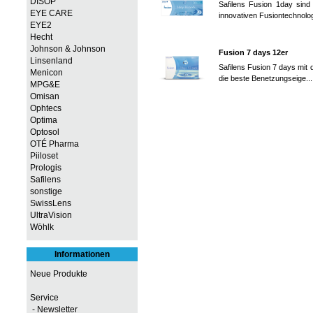
DISOP
Safilens Fusion 1day sind
EYE CARE
innovativen Fusiontechnolog
EYE2
Hecht
Johnson & Johnson
Fusion 7 days 12er
Linsenland
Safilens Fusion 7 days mit 
Menicon
die beste Benetzungseige..
MPG&E
Omisan
Ophtecs
Optima
Optosol
OTÉ Pharma
Piiloset
Prologis
Safilens
sonstige
SwissLens
UltraVision
Wöhlk
Informationen
Neue Produkte
Service
- Newsletter