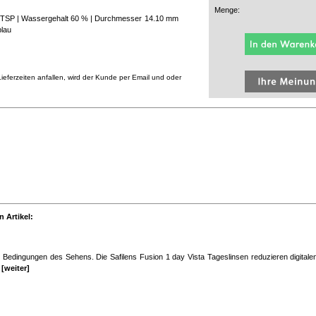
Menge:
 + TSP | Wassergehalt 60 % | Durchmesser 14.10 mm
blau
eferzeiten anfallen, wird der Kunde per Email und oder
 Artikel:
en Bedingungen des Sehens. Die Safilens Fusion 1 day Vista Tageslinsen reduzieren digital
.
[weiter]