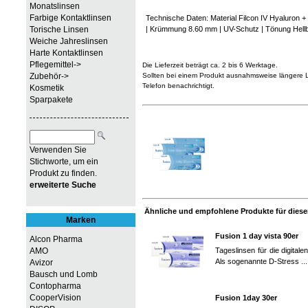
Monatslinsen
Farbige Kontaktlinsen
Technische Daten: Material Filcon IV Hyaluron
Torische Linsen
| Krümmung 8.60 mm | UV-Schutz | Tönung Hell
Weiche Jahreslinsen
Harte Kontaktlinsen
Pflegemittel->
Die Lieferzeit beträgt ca. 2 bis 6 Werktage.
Zubehör->
Sollten bei einem Produkt ausnahmsweise längere Li
Telefon benachrichtigt.
Kosmetik
Sparpakete
Verwenden Sie
Stichworte, um ein
Produkt zu finden.
erweiterte Suche
Ähnliche und empfohlene Produkte für diesen
Marken
Fusion 1 day vista 90er
Alcon Pharma
AMO
Tageslinsen für die digital
Als sogenannte D-Stress ..
Avizor
Bausch und Lomb
Contopharma
CooperVision
Fusion 1day 30er