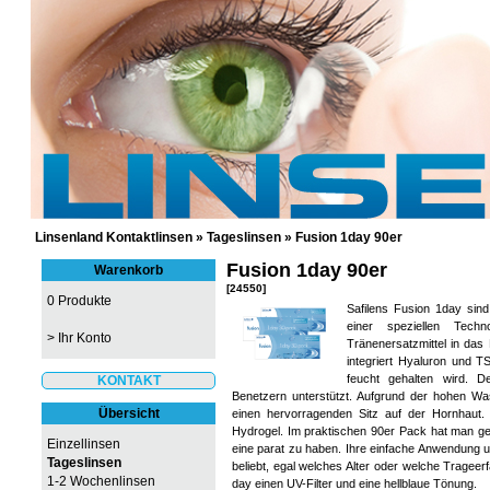
GÜNSTIGE KONTAKTLINSEN UND 
Linsenland Kontaktlinsen
»
Tageslinsen
»
Fusion 1day 90er
Fusion 1day 90er
Warenkorb
[24550]
0 Produkte
Safilens Fusion 1day sin
einer speziellen Tec
>
Ihr Konto
Tränenersatzmittel in das
integriert Hyaluron und T
feucht gehalten wird. De
KONTAKT
Benetzern unterstützt. Aufgrund der hohen W
Übersicht
einen hervorragenden Sitz auf der Hornhaut.
Hydrogel. Im praktischen 90er Pack hat man g
Einzellinsen
eine parat zu haben. Ihre einfache Anwendung u
Tageslinsen
beliebt, egal welches Alter oder welche Trageer
1-2 Wochenlinsen
day einen UV-Filter und eine hellblaue Tönung.