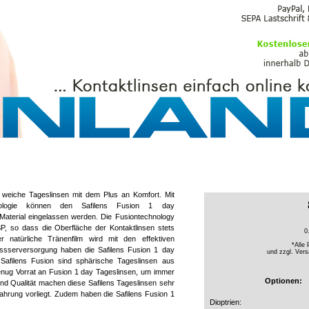
PFLEGEMITTEL
d weiche Tageslinsen mit dem Plus an Komfort. Mit
hnologie können den Safilens Fusion 1 day
 Material eingelassen werden. Die Fusiontechnology
SP, so dass die Oberfläche der Kontaktlinsen stets
0
r natürliche Tränenfilm wird mit den effektiven
*Alle 
assserversorgung haben die Safilens Fusion 1 day
und zzgl.
Vers
 Safilens Fusion sind sphärische Tageslinsen aus
enug Vorrat an Fusion 1 day Tageslinsen, um immer
Optionen:
nd Qualität machen diese Safilens Tageslinsen sehr
fahrung vorliegt. Zudem haben die Safilens Fusion 1
Dioptrien: