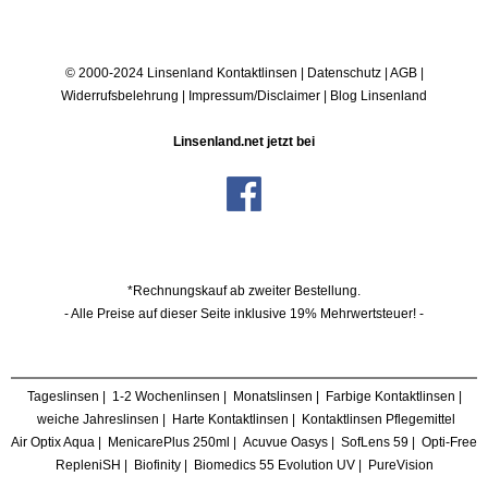
© 2000-2024 Linsenland
Kontaktlinsen
|
Datenschutz
|
AGB
|
Widerrufsbelehrung
|
Impressum/Disclaimer
|
Blog Linsenland
Linsenland.net jetzt bei
*Rechnungskauf ab zweiter Bestellung.
- Alle Preise auf dieser Seite inklusive 19% Mehrwertsteuer! -
Tageslinsen
|
1-2 Wochenlinsen
|
Monatslinsen
|
Farbige Kontaktlinsen
|
weiche Jahreslinsen
|
Harte Kontaktlinsen
|
Kontaktlinsen Pflegemittel
Air Optix Aqua
|
MenicarePlus 250ml
|
Acuvue Oasys
|
SofLens 59
|
Opti-Free
RepleniSH
|
Biofinity
|
Biomedics 55 Evolution UV
|
PureVision