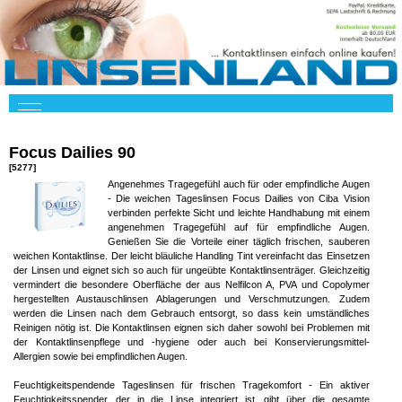
Focus Dailies 90
[5277]
Angenehmes Tragegefühl auch für oder empfindliche Augen
- Die weichen Tageslinsen Focus Dailies von Ciba Vision
verbinden perfekte Sicht und leichte Handhabung mit einem
angenehmen Tragegefühl auf für empfindliche Augen.
Genießen Sie die Vorteile einer täglich frischen, sauberen
weichen Kontaktlinse. Der leicht bläuliche Handling Tint vereinfacht das Einsetzen
der Linsen und eignet sich so auch für ungeübte Kontaktlinsenträger. Gleichzeitig
vermindert die besondere Oberfläche der aus Nelfilcon A, PVA und Copolymer
hergestellten Austauschlinsen Ablagerungen und Verschmutzungen. Zudem
werden die Linsen nach dem Gebrauch entsorgt, so dass kein umständliches
Reinigen nötig ist. Die Kontaktlinsen eignen sich daher sowohl bei Problemen mit
der Kontaktlinsenpflege und -hygiene oder auch bei Konservierungsmittel-
Allergien sowie bei empfindlichen Augen.
Feuchtigkeitspendende Tageslinsen für frischen Tragekomfort - Ein aktiver
Feuchtigkeitsspender, der in die Linse integriert ist, gibt über die gesamte