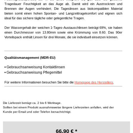
Tragedauer Feuchtigkeit an das Auge ab. Damit wird ein Austrocknen und
Brennen der Augen verhindert. Die Tageslinsen aus biokompatiblen Material
bieten somit einen hohen Spontan- und Langzeittragekomfort und eignen sich
ideal für das sichere tägliche oder gelegentliche Tragen.
Der Wassergehalt der weichen 1-Tages-Austauschlinsen beträgt 69%, sie haben
einen Durchmesser von 13.80mm sowie eine Krümmung von 8.60. Das 90er
Vorteilspack enthält Linsen für drei Monate, die sie individuell einsetzen können.
Qualitätsmanagement (MDR-EU)
•
Gebrauchsanweisung Kontaktlinsen
•
Gebrauchsanweisung Pflegemittel
Für weitere Informationen besuchen Sie bitte die
Homepage des Herstellers
.
Die Lieferzeit beträgt ca. 2 bis 6 Werktage.
Sollten bei einem Produkt ausnahmsweise längere Lieferzeiten anfallen, wird der
Kunde per Email und oder Telefon benachrichtigt.
66.90 € *