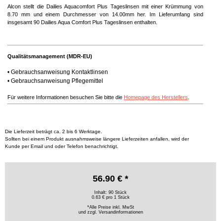
Alcon stellt die Dailies Aquacomfort Plus Tageslinsen mit einer Krümmung von
8.70 mm und einem Durchmesser von 14.00mm her. Im Lieferumfang sind
insgesamt 90 Dailies Aqua Comfort Plus Tageslinsen enthalten.
Qualitätsmanagement (MDR-EU)
•
Gebrauchsanweisung Kontaktlinsen
•
Gebrauchsanweisung Pflegemittel
Für weitere Informationen besuchen Sie bitte die
Homepage des Herstellers
.
Die Lieferzeit beträgt ca. 2 bis 6 Werktage.
Sollten bei einem Produkt ausnahmsweise längere Lieferzeiten anfallen, wird der
Kunde per Email und oder Telefon benachrichtigt.
56.90 € *
Inhalt: 90 Stück
0.63 € pro 1 Stück
*Alle Preise inkl. MwSt
und zzgl.
Versandinformationen