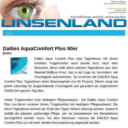
Dailies AquaComfort Plus 90er
[8181]
Dailies Aqua Comfort Plus sind Tageslinsen mit einem
erhöhten Tragekomfort auch bereits kurz nach dem
Einsetzen. Alcon stellt diese weichen Tageslinsen aus dem
Material Nelfilcon A her, das in der Lage ist, besonders viel
Feuchtigkeit aufzunehmen. So erreichen die DAILIES Aqua
Comfort Plus Tageslinsen einen Wassergehalt von 69 Prozent. Dieser sorgt bei
jedem Lidschlag für langanhaltende Feuchtigkeit und garantiert ein angenehmes
Gefühl den ganzen Tag über.
Hoher Tragekomfort trotz niedrigem Pflegeaufwand - Die Dailies Aqua Comfort
Plus von Alcon vereinen hohen Tragekomfort mit niedrigem Pflegeaufwand. Die
Alcon Tageslinsen können am Ende des Tages einfach entsorgt werden. Dadurch
entfällt die teilweise aufwendige Pflege, wie sie beispielweise bei Monatslinsen
durchgeführt werden muss. Vor dem Einsetzen müssen die DAILIES Aqua
Comfort Plus nur mit einer sterilen Kochsalzlösung abgespült werden.