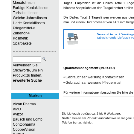
Monatslinsen
Tages. Empfohlen ist die Dailies Total 1 Tage
Farbige Kontaktlinsen
höchste Ansprüche an den Tragekomfort stellen 
Torische Linsen
Die Dailies Total 1 Tageslinsen werden aus dem
Weiche Jahreslinsen
mm und einem Durchmesser von 14,1 mm herges
Harte Kontaktlinsen
Pflegemittel->
Zubehör->
Versand in
ca. 7 Werktag
(abweichende Lieferzeit vo
Kosmetik
Sparpakete
Verwenden Sie
Qualitätsmanagement (MDR-EU)
Stichworte, um ein
Produkt zu finden.
•
Gebrauchsanweisung Kontaktlinsen
erweiterte Suche
•
Gebrauchsanweisung Pflegemittel
Für weitere Informationen besuchen Sie bitte die
Marken
Alcon Pharma
AMO
Die Lieferzeit beträgt ca. 2 bis 6 Werktage.
Avizor
Sollten bei einem Produkt ausnahmsweise längere Li
Bausch und Lomb
Telefon benachrichtigt.
Contopharma
CooperVision