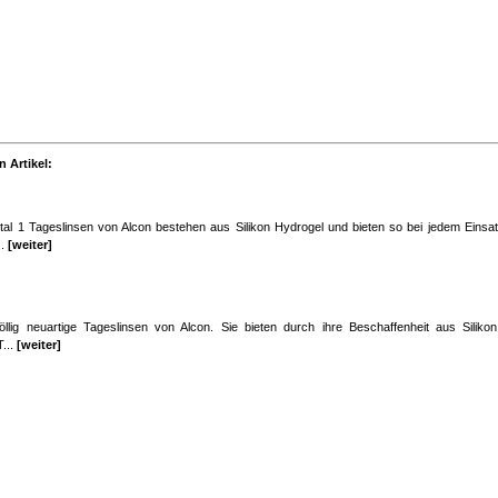
 Artikel:
otal 1 Tageslinsen von Alcon bestehen aus Silikon Hydrogel und bieten so bei jedem Einsa
..
[weiter]
öllig neuartige Tageslinsen von Alcon. Sie bieten durch ihre Beschaffenheit aus Siliko
T...
[weiter]