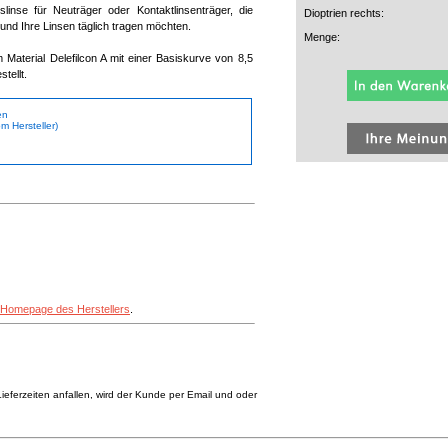
slinse für Neuträger oder Kontaktlinsenträger, die
Dioptrien rechts:
und Ihre Linsen täglich tragen möchten.
Menge:
 Material Delefilcon A mit einer Basiskurve von 8,5
tellt.
en
m Hersteller)
Homepage des Herstellers
.
eferzeiten anfallen, wird der Kunde per Email und oder