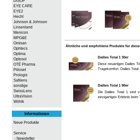
DISOP
EYE CARE
EYE2
Hecht
Johnson & Johnson
Linsenland
Menicon
MPG&E
Omisan
Ähnliche und empfohlene Produkte für diesen
Ophtecs
Optima
Dailies Total 1 30er
Optosol
Diese neuartigen Dailies T
OTÉ Pharma
Tragekomfort. Dailies Total.
Piiloset
Prologis
Safilens
Dailies Total 1 90er
sonstige
SwissLens
Die Dailies Total 1 sind v
UltraVision
einzigartiges Erlebnis beim 
Wöhlk
Informationen
Neue Produkte
Service
- Newsletter