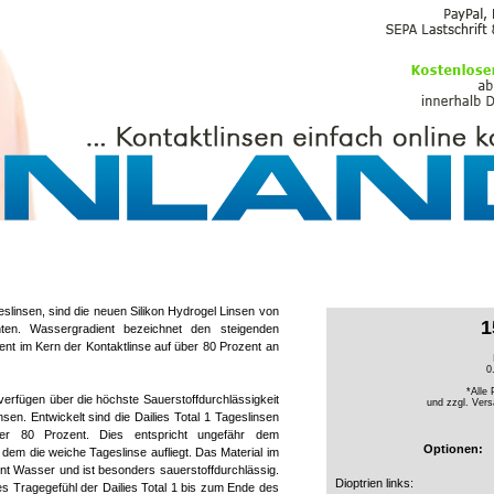
PFLEGEMITTEL
geslinsen, sind die neuen Silikon Hydrogel Linsen von
1
ten. Wassergradient bezeichnet den steigenden
nt im Kern der Kontaktlinse auf über 80 Prozent an
0
*Alle 
 verfügen über die höchste Sauerstoffdurchlässigkeit
und zzgl.
Vers
sen. Entwickelt sind die Dailies Total 1 Tageslinsen
er 80 Prozent. Dies entspricht ungefähr dem
Optionen:
dem die weiche Tageslinse aufliegt. Das Material im
ent Wasser und ist besonders sauerstoffdurchlässig.
Dioptrien links:
 Tragegefühl der Dailies Total 1 bis zum Ende des