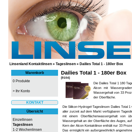
GÜNSTIGE KONTAKTLINSEN UND 
Linsenland Kontaktlinsen
»
Tageslinsen
»
Dailies Total 1 - 180er Box
Dailies Total 1 - 180er Box
Warenkorb
[9104]
0 Produkte
Die Dailies Total 1 180 Ta
Alcon mit Wassergradien
>
Ihr Konto
Wassergehalt von 33 Proze
der Oberfläche.
KONTAKT
Die Silikon-Hydrogel-Tageslinsen Dailies Total 1
Übersicht
aller zurzeit auf dem Markt verfügbaren Tageslin
mit einem Oberflächenwassergehalt von üb
Einzellinsen
Wassergehalt an der Oberfläche des Auges, auf 
Tageslinsen
Kern der Alcon Kontaktlinse enthält nur 33 Proz
1-2 Wochenlinsen
Das ermöglicht ein außergewöhnlich angenehmes