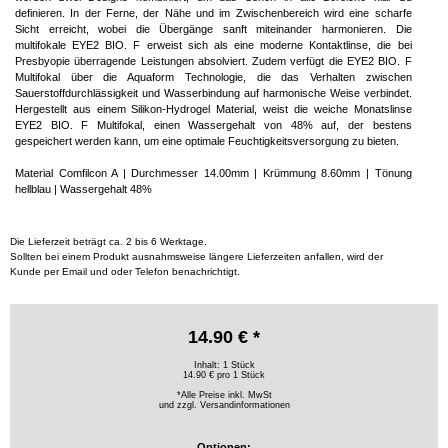
definieren. In der Ferne, der Nähe und im Zwischenbereich wird eine scharfe
Sicht erreicht, wobei die Übergänge sanft miteinander harmonieren. Die
multifokale EYE2 BIO. F erweist sich als eine moderne Kontaktlinse, die bei
Presbyopie überragende Leistungen absolviert. Zudem verfügt die EYE2 BIO. F
Multifokal über die Aquaform Technologie, die das Verhalten zwischen
Sauerstoffdurchlässigkeit und Wasserbindung auf harmonische Weise verbindet.
Hergestellt aus einem Silikon-Hydrogel Material, weist die weiche Monatslinse
EYE2 BIO. F Multifokal, einen Wassergehalt von 48% auf, der bestens
gespeichert werden kann, um eine optimale Feuchtigkeitsversorgung zu bieten.
Material Comfilcon A | Durchmesser 14.00mm | Krümmung 8.60mm | Tönung
hellblau | Wassergehalt 48%
Die Lieferzeit beträgt ca. 2 bis 6 Werktage.
Sollten bei einem Produkt ausnahmsweise längere Lieferzeiten anfallen, wird der
Kunde per Email und oder Telefon benachrichtigt.
14.90 € *
Inhalt: 1 Stück
14.90 € pro 1 Stück
*Alle Preise inkl. MwSt
und zzgl.
Versandinformationen
Optionen: