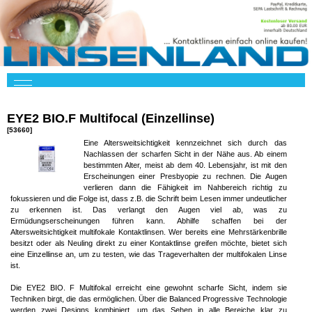
EYE2 BIO.F Multifocal (Einzellinse)
[53660]
Eine Altersweitsichtigkeit kennzeichnet sich durch das
Nachlassen der scharfen Sicht in der Nähe aus. Ab einem
bestimmten Alter, meist ab dem 40. Lebensjahr, ist mit den
Erscheinungen einer Presbyopie zu rechnen. Die Augen
verlieren dann die Fähigkeit im Nahbereich richtig zu
fokussieren und die Folge ist, dass z.B. die Schrift beim Lesen immer undeutlicher
zu erkennen ist. Das verlangt den Augen viel ab, was zu
Ermüdungserscheinungen führen kann. Abhilfe schaffen bei der
Altersweitsichtigkeit multifokale Kontaktlinsen. Wer bereits eine Mehrstärkenbrille
besitzt oder als Neuling direkt zu einer Kontaktlinse greifen möchte, bietet sich
eine Einzellinse an, um zu testen, wie das Trageverhalten der multifokalen Linse
ist.
Die EYE2 BIO. F Multifokal erreicht eine gewohnt scharfe Sicht, indem sie
Techniken birgt, die das ermöglichen. Über die Balanced Progressive Technologie
werden zwei Designs kombiniert, um das Sehen in alle Bereiche klar zu