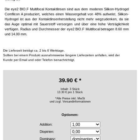
Die eye2 BIO.F Multifocal Kontaktlinsen sind aus dem moderen Silikon-Hydrogel
Comfilcon A produziert, welches einen Wassergehalt von 48% aufweist. Silikon-
Hydrogel ist aus der Kontaktlinsenherstellung nicht mehr wegzudenken, da sie
das Auge optimal mit Sauerstoff versorgen und über eine hohe Verträglichkeit
verfügen. Radius und Durchmesser der eye2 BIO.F Multifocal betragen 8.60 mm
und 14.00 mm.
Die Lieferzeit beträgt ca. 2 bis 6 Werktage.
Sollten bei einem Produkt ausnahmsweise längere Lieferzeiten anfallen, wird der
Kunde per Email und oder Telefon benachrichtigt.
39.90 € *
Inhalt: 3 Stück
13.30 € pro 1 Stück
*Alle Preise inkl. MwSt
und zzgl.
Versandinformationen
Optionen:
Addition:
Dioptrien:
Dominanz: