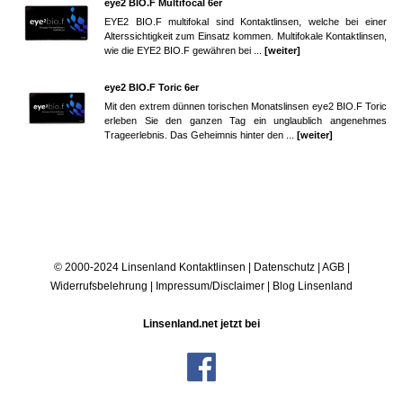
eye2 BIO.F Multifocal 6er
EYE2 BIO.F multifokal sind Kontaktlinsen, welche bei einer
Alterssichtigkeit zum Einsatz kommen. Multifokale Kontaktlinsen,
wie die EYE2 BIO.F gewähren bei ...
[weiter]
eye2 BIO.F Toric 6er
Mit den extrem dünnen torischen Monatslinsen eye2 BIO.F Toric
erleben Sie den ganzen Tag ein unglaublich angenehmes
Trageerlebnis. Das Geheimnis hinter den ...
[weiter]
© 2000-2024 Linsenland
Kontaktlinsen
|
Datenschutz
|
AGB
|
Widerrufsbelehrung
|
Impressum/Disclaimer
|
Blog Linsenland
Linsenland.net jetzt bei