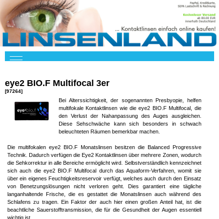
eye2 BIO.F Multifocal 3er
[97264]
Bei Alterssichtigkeit, der sogenannten Presbyopie, helfen
multifokale Kontaktlinsen wie die eye2 BIO.F Multifocal, die
den Verlust der Nahanpassung des Auges ausgleichen.
Diese Sehschwäche kann sich besonders in schwach
beleuchteten Räumen bemerkbar machen.
Die multifokalen eye2 BIO.F Monatslinsen besitzen die Balanced Progressive
Technik. Dadurch verfügen die Eye2 Kontaktlinsen über mehrere Zonen, wodurch
die Sehkorrektur in alle Bereiche ermöglicht wird. Selbstverständlich kennzeichnet
sich auch die eye2 BIO.F Multifocal durch das Aquaform-Verfahren, womit sie
über ein eigenes Feuchtigkeitsreservoir verfügt, welches auch durch den Einsatz
von Benetzungslösungen nicht verloren geht. Dies garantiert eine tägliche
langanhaltende Frische, die es gestattet die Monatslinsen auch während des
Schlafens zu tragen. Ein Faktor der auch hier einen großen Anteil hat, ist die
beachtliche Sauerstofftransmission, die für die Gesundheit der Augen essentiell
wichtig ist.