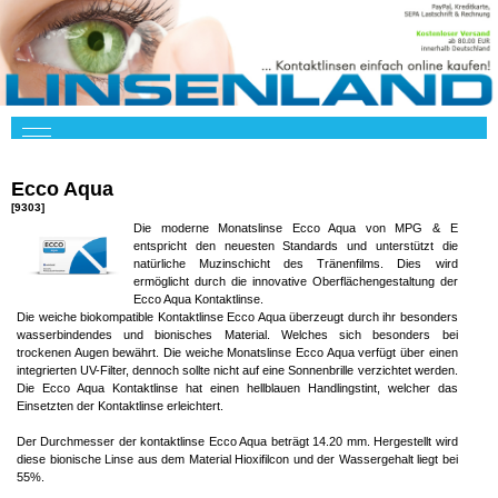
Ecco Aqua
[9303]
Die moderne Monatslinse Ecco Aqua von MPG & E
entspricht den neuesten Standards und unterstützt die
natürliche Muzinschicht des Tränenfilms. Dies wird
ermöglicht durch die innovative Oberflächengestaltung der
Ecco Aqua Kontaktlinse.
Die weiche biokompatible Kontaktlinse Ecco Aqua überzeugt durch ihr besonders
wasserbindendes und bionisches Material. Welches sich besonders bei
trockenen Augen bewährt. Die weiche Monatslinse Ecco Aqua verfügt über einen
integrierten UV-Filter, dennoch sollte nicht auf eine Sonnenbrille verzichtet werden.
Die Ecco Aqua Kontaktlinse hat einen hellblauen Handlingstint, welcher das
Einsetzten der Kontaktlinse erleichtert.
Der Durchmesser der kontaktlinse Ecco Aqua beträgt 14.20 mm. Hergestellt wird
diese bionische Linse aus dem Material Hioxifilcon und der Wassergehalt liegt bei
55%.