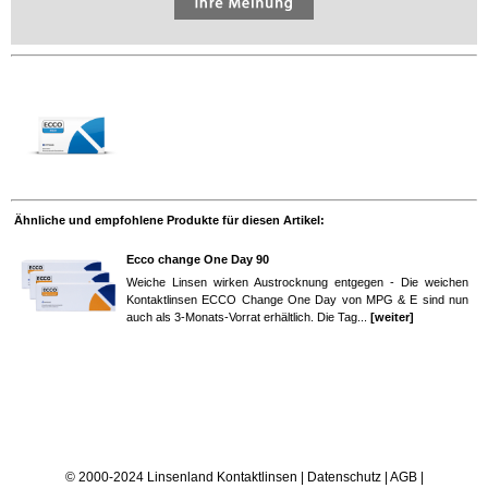
Ähnliche und empfohlene Produkte für diesen Artikel:
Ecco change One Day 90
Weiche Linsen wirken Austrocknung entgegen - Die weichen
Kontaktlinsen ECCO Change One Day von MPG & E sind nun
auch als 3-Monats-Vorrat erhältlich. Die Tag...
[weiter]
© 2000-2024 Linsenland
Kontaktlinsen
|
Datenschutz
|
AGB
|