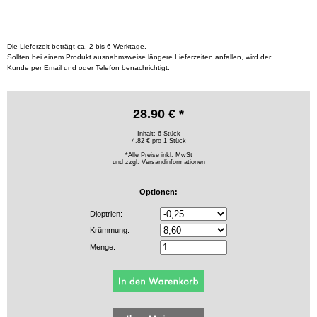
Die Lieferzeit beträgt ca. 2 bis 6 Werktage.
Sollten bei einem Produkt ausnahmsweise längere Lieferzeiten anfallen, wird der
Kunde per Email und oder Telefon benachrichtigt.
28.90 € *
Inhalt: 6 Stück
4.82 € pro 1 Stück
*Alle Preise inkl. MwSt
und zzgl.
Versandinformationen
Optionen:
Dioptrien:
Krümmung:
Menge: