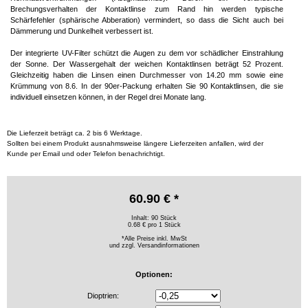
Brechungsverhalten der Kontaktlinse zum Rand hin werden typische
Schärfefehler (sphärische Abberation) vermindert, so dass die Sicht auch bei
Dämmerung und Dunkelheit verbessert ist.
Der integrierte UV-Filter schützt die Augen zu dem vor schädlicher Einstrahlung
der Sonne. Der Wassergehalt der weichen Kontaktlinsen beträgt 52 Prozent.
Gleichzeitig haben die Linsen einen Durchmesser von 14.20 mm sowie eine
Krümmung von 8.6. In der 90er-Packung erhalten Sie 90 Kontaktlinsen, die sie
individuell einsetzen können, in der Regel drei Monate lang.
Die Lieferzeit beträgt ca. 2 bis 6 Werktage.
Sollten bei einem Produkt ausnahmsweise längere Lieferzeiten anfallen, wird der
Kunde per Email und oder Telefon benachrichtigt.
60.90 € *
Inhalt: 90 Stück
0.68 € pro 1 Stück
*Alle Preise inkl. MwSt
und zzgl.
Versandinformationen
Optionen:
Dioptrien: