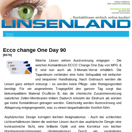
Ecco change One Day 90
[8078]
Weiche Linsen wirken Austrocknung entgegen - Die
weichen Kontaktlinsen ECCO Change One Day von MPG &
E sind nun auch als 3-Monats-Vorrat erhältlich. Die
Tageslinsen verbinden eine hohe Sehqualität mit einfacher
und bequemer Handhabung. Nach Gebrauch werden die
Linsen ganz einfach entsorgt – es werden keine Pflege- oder Reinigungsmittel
benötigt. Für ein angenehmes Tragegefühl den ganzen Tag sorgt das
biokompatiblem Material Ocufilcon B, das die chemische Zusammensetzung
natürlicher Zellen-Membranen imitiert. Dadurch entsteht der Eindruck als würden
gar keine Kontaktlinsen getragen werden. Gleichzeitg werden Austrocknung und
Ablagerung entgegengewirkt, was zu einem langanhaltender Komfort führt.
Asphärisches Design korrigiert leichten Astigmatismus - Auch bei schlechten
Lichtverhältnissen bieten die weichen Linsen durch das asphärische Desgin eine
kontrastreiche Sicht, eine brilliante Optik und eine Korrektur von leichter
Hornhautverkrümmungen (Astigmatismus). Durch ein verändertes