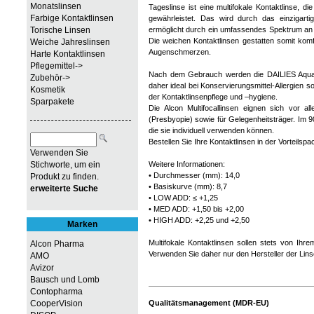
Monatslinsen
Tageslinse ist eine multifokale Kontaktlinse, d
Farbige Kontaktlinsen
gewährleistet. Das wird durch das einzigartig
Torische Linsen
ermöglicht durch ein umfassendes Spektrum an S
Die weichen Kontaktlinsen gestatten somit kom
Weiche Jahreslinsen
Augenschmerzen.
Harte Kontaktlinsen
Pflegemittel->
Nach dem Gebrauch werden die DAILIES Aqua C
Zubehör->
daher ideal bei Konservierungsmittel-Allergien 
Kosmetik
der Kontaktlinsenpflege und –hygiene.
Sparpakete
Die Alcon Multifocallinsen eignen sich vor al
(Presbyopie) sowie für Gelegenheitsträger. Im 90
die sie individuell verwenden können.
Bestellen Sie Ihre Kontaktlinsen in der Vorteils
Verwenden Sie
Stichworte, um ein
Weitere Informationen:
• Durchmesser (mm): 14,0
Produkt zu finden.
• Basiskurve (mm): 8,7
erweiterte Suche
• LOW ADD: ≤ +1,25
• MED ADD: +1,50 bis +2,00
• HIGH ADD: +2,25 und +2,50
Marken
Multifokale Kontaktlinsen sollen stets von Ih
Alcon Pharma
Verwenden Sie daher nur den Hersteller der Lins
AMO
Avizor
Bausch und Lomb
Contopharma
Qualitätsmanagement (MDR-EU)
CooperVision