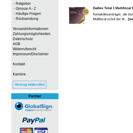
- Ratgeber
Dailies Total 1 Multifocal 
- Glossar A - Z
- Häufige Fragen
Kontaktlinsenträger, die be
- Rücksendung
Multifocal schuf der M...
[we
Versandinformationen
Zahlungsmöglichkeiten
Datenschutz
AGB
Widerrufsrecht
Impressum/Disclaimer
Kontakt
Karriere
Vertrag widerufen
Partner