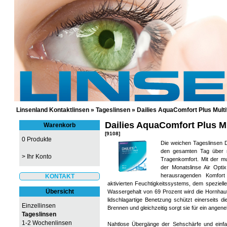
GÜNSTIGE KONTAKTLINSEN UND 
Linsenland Kontaktlinsen
»
Tageslinsen
»
Dailies AquaComfort Plus Multi
Dailies AquaComfort Plus Mu
Warenkorb
[9108]
0 Produkte
Die weichen Tageslinsen Da
den gesamten Tag über n
>
Ihr Konto
Tragenkomfort. Mit der mu
der Monatslinse Air Optix
herausragenden Komfort
KONTAKT
aktivierten Feuchtigkeitssystems, dem speziell
Übersicht
Wassergehalt von 69 Prozent wird die Hornhaut 
lidschlagartige Benetzung schützt einerseit
Einzellinsen
Brennen und gleichzeitig sorgt sie für ein ang
Tageslinsen
1-2 Wochenlinsen
Nahtlose Übergänge der Sehschärfe und einf