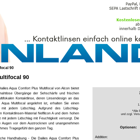
PFLEGEMITTEL
focal 90
ltifocal 90
ilies Aqua Comfort Plus Multifocal von Alcon bietet
ahtlose Übergänge der Sehschärfe und frischen
ltifokalen Kontaktlinse, deren Linsendesign an das
 Aqua Multifocal angelehnt ist, erhalten Sie einen
1
 mit jedem Lidschlag. Aufgrund des Lidschlag-
*Alle 
en Kontaktlinsen-Material Nelfilcon A und dem hohen
und zzgl.
Vers
mit jedem Lidschlag mit Feuchtigkeit versorgt. Die
s die Augen vor dem Austrocknen und unangenehmen
Optionen:
enehmes Tragegefühl den ganzen Tag.
Addition:
ache Handhabung - Die Dailies Aqua Comfort Plus