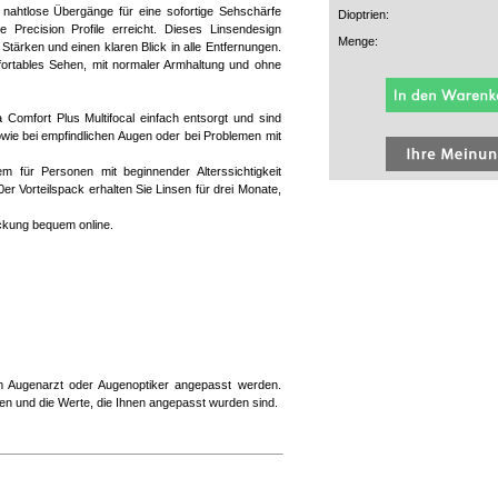
ie nahtlose Übergänge für eine sofortige Sehschärfe
Dioptrien:
e Precision Profile erreicht. Dieses Linsendesign
Menge:
tärken und einen klaren Blick in alle Entfernungen.
fortables Sehen, mit normaler Armhaltung und ohne
omfort Plus Multifocal einfach entsorgt und sind
sowie bei empfindlichen Augen oder bei Problemen mit
lem für Personen mit beginnender Alterssichtigkeit
er Vorteilspack erhalten Sie Linsen für drei Monate,
packung bequem online.
rem Augenarzt oder Augenoptiker angepasst werden.
en und die Werte, die Ihnen angepasst wurden sind.