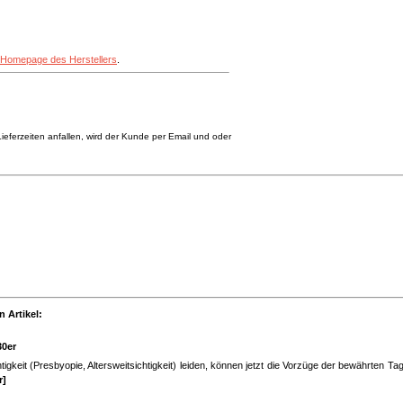
Homepage des Herstellers
.
eferzeiten anfallen, wird der Kunde per Email und oder
 Artikel:
30er
igkeit (Presbyopie, Altersweitsichtigkeit) leiden, können jetzt die Vorzüge der bewährten Tag
r]