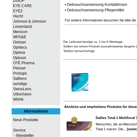
DISOP
•
Gebrauchsanweisung Kontaktlinsen
EYE CARE
•
Gebrauchsanweisung Pflegemittel
EYE2
Hecht
Für weitere Informationen besuchen Sie bitte die
Johnson & Johnson
Linsenland
Menicon
MPG&E
Omisan
Die Lieferzeit beträgt ca. 2 bis 6 Werktage.
Sollten bei einem Produkt ausnahmsweise längere Li
Ophtecs
Telefon benachrichtigt.
Optima
Optosol
OTÉ Pharma
Piiloset
Prologis
Safilens
sonstige
SwissLens
UltraVision
Wöhlk
Ähnliche und empfohlene Produkte für diesen
Informationen
Dailies Total 1 Multifocal 
Neue Produkte
Menschen, die an Alterssicht
Total 1 nutzen. Die...
[weite
Service
- Newsletter