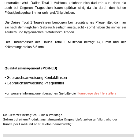
unterstützt wird. Dailies Total 1 Multifocal zeichnen sich dadurch aus, dass sie
auch bei längeren Tragezeiten kaum spürbar sind, da sie durch den hohen
Flüssigkeitsgehalt immer sehr gleitfähig bleiben.
Die Dailies Total 1 Tageslinsen benötigen kein zusätzliches Pflegemittel, da man
sie nach dem täglichen Gebrauch einfach austauscht - somit haben Sie immer ein
saubers und hygienisches Gefühl beim Tragen.
Der Durchmesser der Dailies Total 1 Multifocal beträgt 14,1 mm und der
Krümmungsradius 8,5 mm.
Qualitätsmanagement (MDR-EU)
•
Gebrauchsanweisung Kontaktlinsen
•
Gebrauchsanweisung Pflegemittel
Für weitere Informationen besuchen Sie bitte die
Homepage des Herstellers
.
Die Lieferzeit beträgt ca. 2 bis 6 Werktage.
Sollten bei einem Produkt ausnahmsweise längere Lieferzeiten anfallen, wird der
Kunde per Email und oder Telefon benachrichtigt.