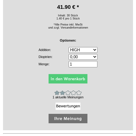
41.90 € *
Inhalt: 30 Stück
1.40 € pro 1 Stück
*Alle Preise inkl. MwSt
und zzgl.
Versandinformationen
Optionen:
Addition:
Dioptrien:
Menge:
1 aktuelle Meinungen