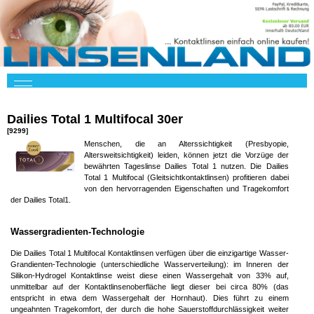
Dailies Total 1 Multifocal 30er
[9299]
Menschen, die an Alterssichtigkeit (Presbyopie,
Altersweitsichtigkeit) leiden, können jetzt die Vorzüge der
bewährten Tageslinse Dailies Total 1 nutzen. Die Dailies
Total 1 Multifocal (Gleitsichtkontaktlinsen) profitieren dabei
von den hervorragenden Eigenschaften und Tragekomfort
der Dailies Total1.
Wassergradienten-Technologie
Die Dailies Total 1 Multifocal Kontaktlinsen verfügen über die einzigartige Wasser-
Grandienten-Technologie (unterschiedliche Wasserverteilung): im Inneren der
Silikon-Hydrogel Kontaktlinse weist diese einen Wassergehalt von 33% auf,
unmittelbar auf der Kontaktlinsenoberfläche liegt dieser bei circa 80% (das
entspricht in etwa dem Wassergehalt der Hornhaut). Dies führt zu einem
ungeahnten Tragekomfort, der durch die hohe Sauerstoffdurchlässigkeit weiter