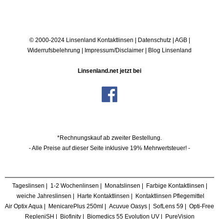
© 2000-2024 Linsenland
Kontaktlinsen
|
Datenschutz
|
AGB
|
Widerrufsbelehrung
|
Impressum/Disclaimer
|
Blog Linsenland
Linsenland.net jetzt bei
*Rechnungskauf ab zweiter Bestellung.
- Alle Preise auf dieser Seite inklusive 19% Mehrwertsteuer! -
Tageslinsen
|
1-2 Wochenlinsen
|
Monatslinsen
|
Farbige Kontaktlinsen
|
weiche Jahreslinsen
|
Harte Kontaktlinsen
|
Kontaktlinsen Pflegemittel
Air Optix Aqua
|
MenicarePlus 250ml
|
Acuvue Oasys
|
SofLens 59
|
Opti-Free
RepleniSH
|
Biofinity
|
Biomedics 55 Evolution UV
|
PureVision