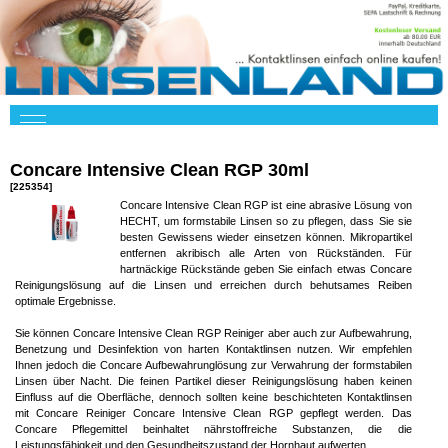
Concare Intensive Clean RGP 30ml
[225354]
Concare Intensive Clean RGP ist eine abrasive Lösung von
HECHT, um formstabile Linsen so zu pflegen, dass Sie sie
besten Gewissens wieder einsetzen können. Mikropartikel
entfernen akribisch alle Arten von Rückständen. Für
hartnäckige Rückstände geben Sie einfach etwas Concare
Reinigungslösung auf die Linsen und erreichen durch behutsames Reiben
optimale Ergebnisse.
Sie können Concare Intensive Clean RGP Reiniger aber auch zur Aufbewahrung,
Benetzung und Desinfektion von harten Kontaktlinsen nutzen. Wir empfehlen
Ihnen jedoch die Concare Aufbewahrunglösung zur Verwahrung der formstabilen
Linsen über Nacht. Die feinen Partikel dieser Reinigungslösung haben keinen
Einfluss auf die Oberfläche, dennoch sollten keine beschichteten Kontaktlinsen
mit Concare Reiniger Concare Intensive Clean RGP gepflegt werden. Das
Concare Pflegemittel beinhaltet nährstoffreiche Substanzen, die die
Leistungsfähigkeit und den Gesundheitszustand der Hornhaut aufwerten.