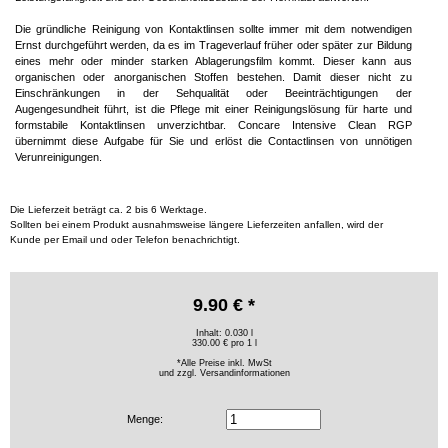
Die gründliche Reinigung von Kontaktlinsen sollte immer mit dem notwendigen
Ernst durchgeführt werden, da es im Trageverlauf früher oder später zur Bildung
eines mehr oder minder starken Ablagerungsfilm kommt. Dieser kann aus
organischen oder anorganischen Stoffen bestehen. Damit dieser nicht zu
Einschränkungen in der Sehqualität oder Beeinträchtigungen der
Augengesundheit führt, ist die Pflege mit einer Reinigungslösung für harte und
formstabile Kontaktlinsen unverzichtbar. Concare Intensive Clean RGP
übernimmt diese Aufgabe für Sie und erlöst die Contactlinsen von unnötigen
Verunreinigungen.
Die Lieferzeit beträgt ca. 2 bis 6 Werktage.
Sollten bei einem Produkt ausnahmsweise längere Lieferzeiten anfallen, wird der
Kunde per Email und oder Telefon benachrichtigt.
9.90 € *
Inhalt: 0.030 l
330.00 € pro 1 l
*Alle Preise inkl. MwSt
und zzgl.
Versandinformationen
Menge: