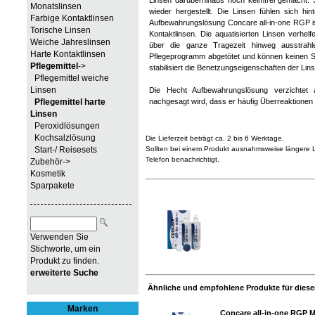
Linsen darüberhinaus noch keimfrei gemacht. 
Monatslinsen
wieder hergestellt. Die Linsen fühlen sich hi
Farbige Kontaktlinsen
Aufbewahrungslösung Concare all-in-one RGP ist
Torische Linsen
Kontaktlinsen. Die aquatisierten Linsen verhel
Weiche Jahreslinsen
über die ganze Tragezeit hinweg ausstrahl
Harte Kontaktlinsen
Pflegeprogramm abgetötet und können keinen S
Pflegemittel
->
stabilisiert die Benetzungseigenschaften der Lin
Pflegemittel weiche
Linsen
Die Hecht Aufbewahrungslösung verzichtet 
Pflegemittel harte
nachgesagt wird, dass er häufig Überreaktionen
Linsen
Peroxidlösungen
Kochsalzlösung
Die Lieferzeit beträgt ca. 2 bis 6 Werktage.
Start-/ Reisesets
Sollten bei einem Produkt ausnahmsweise längere Li
Telefon benachrichtigt.
Zubehör->
Kosmetik
Sparpakete
Verwenden Sie
Stichworte, um ein
Produkt zu finden.
erweiterte Suche
Ähnliche und empfohlene Produkte für diesen
Marken
Concare all-in-one RGP M