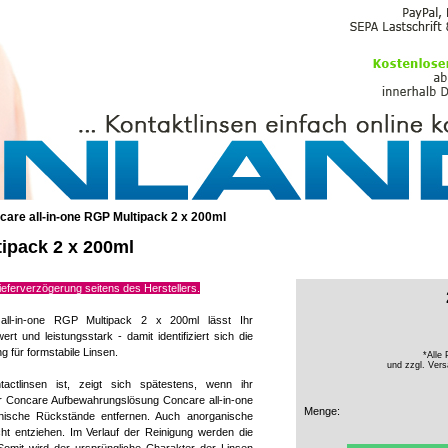
PFLEGEMITTEL
care all-in-one RGP Multipack 2 x 200ml
tipack 2 x 200ml
Lieferverzögerung seitens des Herstellers.
all-in-one RGP Multipack 2 x 200ml lässt Ihr
ert und leistungsstark - damit identifiziert sich die
 für formstabile Linsen.
*Alle 
und zzgl.
Vers
tlinsen ist, zeigt sich spätestens, wenn ihr
er Concare Aufbewahrungslösung Concare all-in-one
Menge:
sche Rückstände entfernen. Auch anorganische
ht entziehen. Im Verlauf der Reinigung werden die