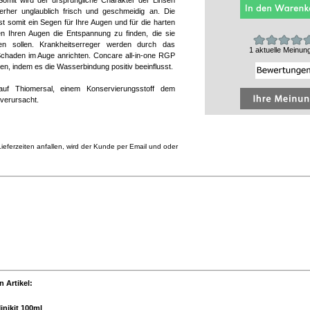
Somit wird der ursprüngliche Charakter der Linsen
nterher unglaublich frisch und geschmeidig an. Die
 somit ein Segen für Ihre Augen und für die harten
fen Ihren Augen die Entspannung zu finden, die sie
en sollen. Krankheitserreger werden durch das
1 aktuelle Meinun
chaden im Auge anrichten. Concare all-in-one RGP
sen, indem es die Wasserbindung positiv beeinflusst.
auf Thiomersal, einem Konservierungsstoff dem
 verursacht.
eferzeiten anfallen, wird der Kunde per Email und oder
 Artikel:
inikit 100ml