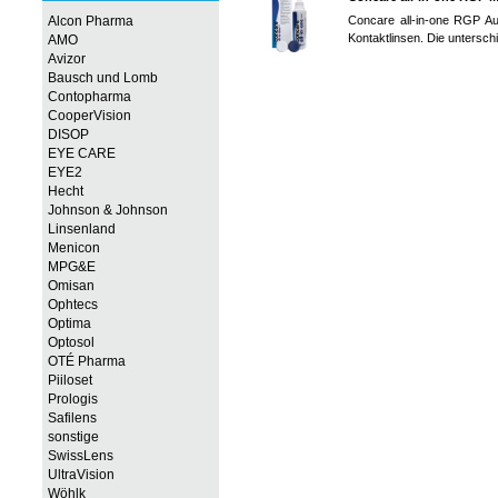
Alcon Pharma
Concare all-in-one RGP Au
Kontaktlinsen. Die unterschi
AMO
Avizor
Bausch und Lomb
Contopharma
CooperVision
DISOP
EYE CARE
EYE2
Hecht
Johnson & Johnson
Linsenland
Menicon
MPG&E
Omisan
Ophtecs
Optima
Optosol
OTÉ Pharma
Piiloset
Prologis
Safilens
sonstige
SwissLens
UltraVision
Wöhlk