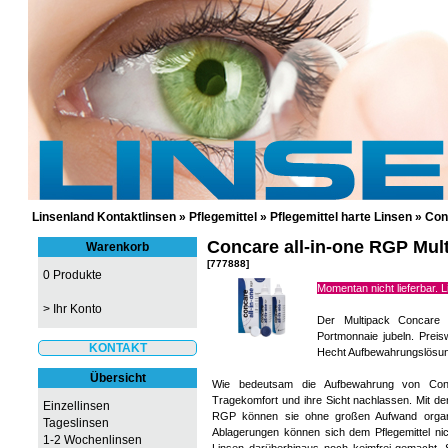
GÜNSTIGE KONTAKTLINSEN UND 
Linsenland Kontaktlinsen
»
Pflegemittel
»
Pflegemittel harte Linsen
»
Con
Concare all-in-one RGP Mul
Warenkorb
[777888]
0 Produkte
Momentan nicht lieferbar. 
>
Ihr Konto
Der Multipack Concare 
Portmonnaie jubeln. Preisw
KONTAKT
Hecht Aufbewahrungslösung
Übersicht
Wie bedeutsam die Aufbewahrung von Contac
Tragekomfort und ihre Sicht nachlassen. Mit d
Einzellinsen
RGP können sie ohne großen Aufwand organi
Tageslinsen
Ablagerungen können sich dem Pflegemittel nic
1-2 Wochenlinsen