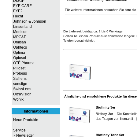
DISOP
EYE CARE
Für weitere Informationen besuchen Sie bitte die
EYE2
Hecht
Johnson & Johnson
Linsenland
Menicon
Die Lieferzeit beträgt ca. 2 bis 6 Werktage.
Sollten bei einem Produkt ausnahmsweise längere Li
MPG&E
Telefon benachrichtigt.
Omisan
Ophtecs
Optima
Optosol
OTÉ Pharma
Piiloset
Prologis
Safilens
sonstige
SwissLens
UltraVision
Ähnliche und empfohlene Produkte für diesen
Wöhlk
Biofinity 3er
Informationen
Biofinity 3er - Die Kontak
das Tragen von Kontaktli...
Neue Produkte
Service
Biofinity Toric 6er
- Newsletter