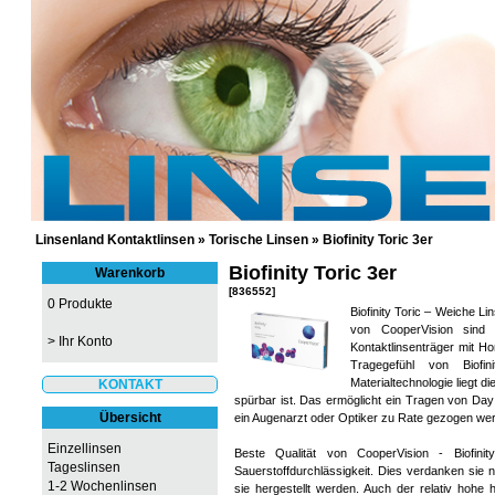
GÜNSTIGE KONTAKTLINSEN UND 
Linsenland Kontaktlinsen
»
Torische Linsen
»
Biofinity Toric 3er
Biofinity Toric 3er
Warenkorb
[836552]
0 Produkte
Biofinity Toric – Weiche Li
von CooperVision sind a
>
Ihr Konto
Kontaktlinsenträger mit H
Tragegefühl von Biofin
Materialtechnologie liegt d
KONTAKT
spürbar ist. Das ermöglicht ein Tragen von Day 
Übersicht
ein Augenarzt oder Optiker zu Rate gezogen we
Einzellinsen
Beste Qualität von CooperVision - Biofini
Tageslinsen
Sauerstoffdurchlässigkeit. Dies verdanken sie n
1-2 Wochenlinsen
sie hergestellt werden. Auch der relativ hohe 