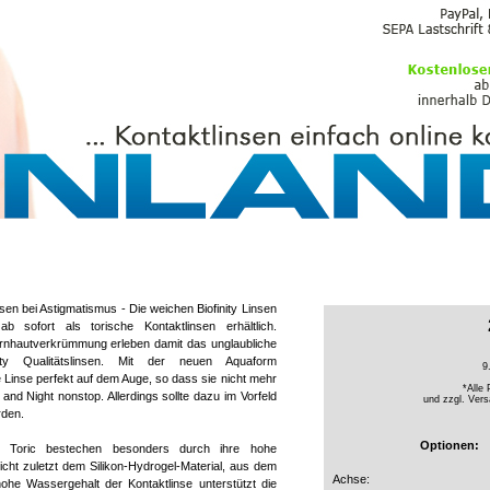
PFLEGEMITTEL
nsen bei Astigmatismus - Die weichen Biofinity Linsen
b sofort als torische Kontaktlinsen erhältlich.
ornhautverkrümmung erleben damit das unglaubliche
ity Qualitätslinsen. Mit der neuen Aquaform
9
ie Linse perfekt auf dem Auge, so dass sie nicht mehr
*Alle 
and Night nonstop. Allerdings sollte dazu im Vorfeld
und zzgl.
Vers
rden.
Optionen:
ty Toric bestechen besonders durch ihre hohe
icht zuletzt dem Silikon-Hydrogel-Material, aus dem
Achse:
hohe Wassergehalt der Kontaktlinse unterstützt die