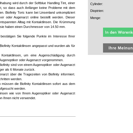
ndhabung wird durch der Softblue Handling Tint, einer
Cylinder:
ützt, so dass auch Anfänger keine Probleme mit dem
Dioptrien:
n. Biofinity Toric kann bei Linsenland unkompliziert
er oder Augenarzt online bestellt werden. Dieser
Menge:
 entspannten Alltag mit Kontaktlinsen. Die Krümmung
und sie haben einen Durchmesser von 14.50 mm.
n bestätigen Sie folgende Punkte im Interesse Ihrer
Biofinity Kontaktlinsen angepasst und wurden als für
Kontaktlinsen, um eine Augenschädigung durch
 Augenoptiker oder Augenarzt vorgenommen.
Biofinity sind von einem Augenoptiker oder Augenarzt
änger als 6 Monate zurück.
arzt über die Tragezeiten von Biofinity informiert.
hritten werden.
 müssen die Biofinity Kontaktlinsen sofort aus dem
ufgesucht werden.
ktlinsen wie von Ihrem Augenoptiker oder Augenarzt
n Ihnen nicht verwendet.