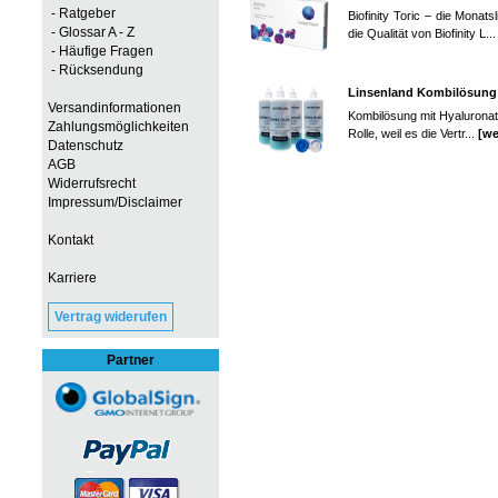
- Ratgeber
Biofinity Toric – die Mona
- Glossar A - Z
die Qualität von Biofinity L..
- Häufige Fragen
- Rücksendung
Linsenland Kombilösung 
Versandinformationen
Kombilösung mit Hyaluronat 
Zahlungsmöglichkeiten
Rolle, weil es die Vertr...
[we
Datenschutz
AGB
Widerrufsrecht
Impressum/Disclaimer
Kontakt
Karriere
Vertrag widerufen
Partner