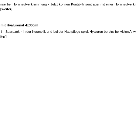
tslinse bei Hornhautverkrümmung - Jetzt können Kontaktlinsenträger mit einer Hornhautve
.
[weiter]
mit Hyaluronat 4x360ml
im Sparpack - In der Kosmetik und bei der Hautpflege spielt Hyaluron bereits bei vielen A
iter]