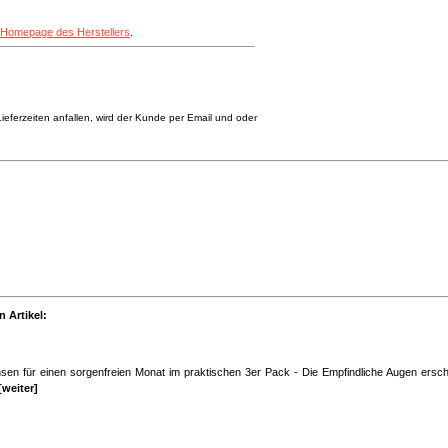
Homepage des Herstellers
.
eferzeiten anfallen, wird der Kunde per Email und oder
 Artikel:
tlinsen für einen sorgenfreien Monat im praktischen 3er Pack - Die Empfindliche Augen ersc
[weiter]