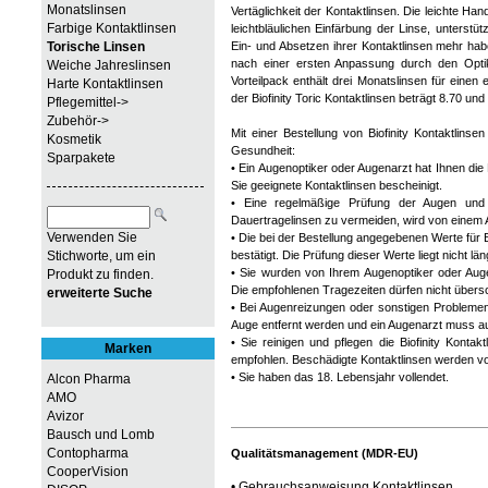
Monatslinsen
Vertäglichkeit der Kontaktlinsen. Die leichte Ha
Farbige Kontaktlinsen
leichtbläulichen Einfärbung der Linse, unterst
Torische Linsen
Ein- und Absetzen ihrer Kontaktlinsen mehr habe
nach einer ersten Anpassung durch den Optik
Weiche Jahreslinsen
Vorteilpack enthält drei Monatslinsen für einen
Harte Kontaktlinsen
der Biofinity Toric Kontaktlinsen beträgt 8.70 
Pflegemittel->
Zubehör->
Mit einer Bestellung von Biofinity Kontaktlinse
Kosmetik
Gesundheit:
Sparpakete
• Ein Augenoptiker oder Augenarzt hat Ihnen die 
Sie geeignete Kontaktlinsen bescheinigt.
• Eine regelmäßige Prüfung der Augen und 
Dauertragelinsen zu vermeiden, wird von einem
Verwenden Sie
• Die bei der Bestellung angegebenen Werte für 
Stichworte, um ein
bestätigt. Die Prüfung dieser Werte liegt nicht l
• Sie wurden von Ihrem Augenoptiker oder Augen
Produkt zu finden.
Die empfohlenen Tragezeiten dürfen nicht übersc
erweiterte Suche
• Bei Augenreizungen oder sonstigen Problemen
Auge entfernt werden und ein Augenarzt muss a
• Sie reinigen und pflegen die Biofinity Konta
Marken
empfohlen. Beschädigte Kontaktlinsen werden vo
• Sie haben das 18. Lebensjahr vollendet.
Alcon Pharma
AMO
Avizor
Bausch und Lomb
Contopharma
Qualitätsmanagement (MDR-EU)
CooperVision
•
Gebrauchsanweisung Kontaktlinsen