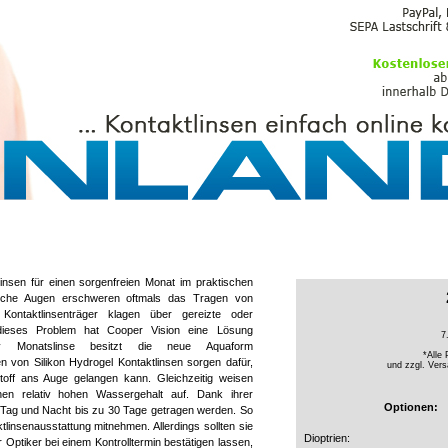
PFLEGEMITTEL
tlinsen für einen sorgenfreien Monat im praktischen
liche Augen erschweren oftmals das Tragen von
 Kontaktlinsenträger klagen über gereizte oder
ieses Problem hat Cooper Vision eine Lösung
7
ity Monatslinse besitzt die neue Aquaform
*Alle 
en von Silikon Hydrogel Kontaktlinsen sorgen dafür,
und zzgl.
Vers
toff ans Auge gelangen kann. Gleichzeitig weisen
inen relativ hohen Wassergehalt auf. Dank ihrer
Optionen:
h Tag und Nacht bis zu 30 Tage getragen werden. So
tlinsenausstattung mitnehmen. Allerdings sollten sie
Dioptrien:
r Optiker bei einem Kontrolltermin bestätigen lassen,