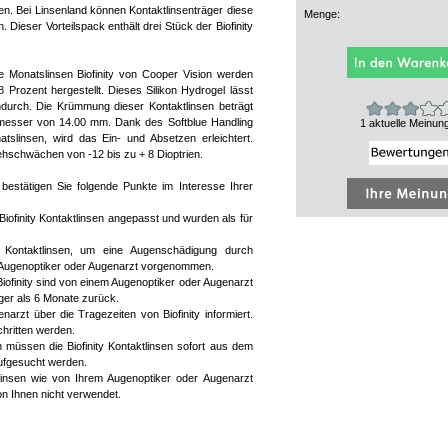
gen. Bei Linsenland können Kontaktlinsenträger diese
Menge:
. Dieser Vorteilspack enthält drei Stück der Biofinity
ie Monatslinsen Biofinity von Cooper Vision werden
Prozent hergestellt. Dieses Silikon Hydrogel lässt
ndurch. Die Krümmung dieser Kontaktlinsen beträgt
chmesser von 14.00 mm. Dank des Softblue Handling
1 aktuelle Meinun
atslinsen, wird das Ein- und Absetzen erleichtert.
Sehschwächen von -12 bis zu + 8 Dioptrien.
n bestätigen Sie folgende Punkte im Interesse Ihrer
Biofinity Kontaktlinsen angepasst und wurden als für
Kontaktlinsen, um eine Augenschädigung durch
 Augenoptiker oder Augenarzt vorgenommen.
Biofinity sind von einem Augenoptiker oder Augenarzt
änger als 6 Monate zurück.
arzt über die Tragezeiten von Biofinity informiert.
hritten werden.
 müssen die Biofinity Kontaktlinsen sofort aus dem
ufgesucht werden.
ktlinsen wie von Ihrem Augenoptiker oder Augenarzt
n Ihnen nicht verwendet.