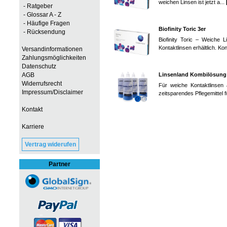
weichen Linsen ist jetzt a...
- Ratgeber
- Glossar A - Z
- Häufige Fragen
Biofinity Toric 3er
- Rücksendung
Biofinity Toric – Weiche 
Kontaktlinsen erhältlich. Kon
Versandinformationen
Zahlungsmöglichkeiten
Datenschutz
Linsenland Kombilösung
AGB
Widerrufsrecht
Für weiche Kontaktlinsen 
Impressum/Disclaimer
zeitsparendes Pflegemittel f
Kontakt
Karriere
Vertrag widerufen
Partner