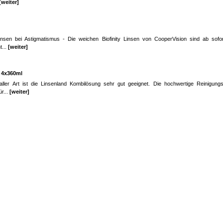
[weiter]
Linsen bei Astigmatismus - Die weichen Biofinity Linsen von CooperVision sind ab sofor
t...
[weiter]
 4x360ml
aller Art ist die Linsenland Kombilösung sehr gut geeignet. Die hochwertige Reinigungs
ür...
[weiter]