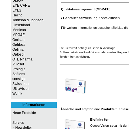
DISOP
EYE CARE
Qualitätsmanagement (MDR-EU)
EYE2
Hecht
•
Gebrauchsanweisung Kontaktlinsen
Johnson & Johnson
Linsenland
Für weitere Informationen besuchen Sie bitte die
Menicon
MPG&E
Omisan
Ophtecs
Die Lieferzeit beträgt ca. 2 bis 6 Werktage.
Optima
Sollten bei einem Produkt ausnahmsweise längere Li
Optosol
Telefon benachrichtigt.
OTÉ Pharma
Piiloset
Prologis
Safilens
sonstige
SwissLens
UltraVision
Wöhlk
Informationen
Ähnliche und empfohlene Produkte für diesen
Neue Produkte
Biofinity 6er
Service
CooperVision setzt mit der
- Newsletter