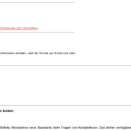
Homepage des Herstellers
.
eferzeiten anfallen, wird der Kunde per Email und oder
 Artikel:
 Biofinity Monatslinse neue Standards beim Tragen von Kontaktlinsen. Das bisher verfügbar