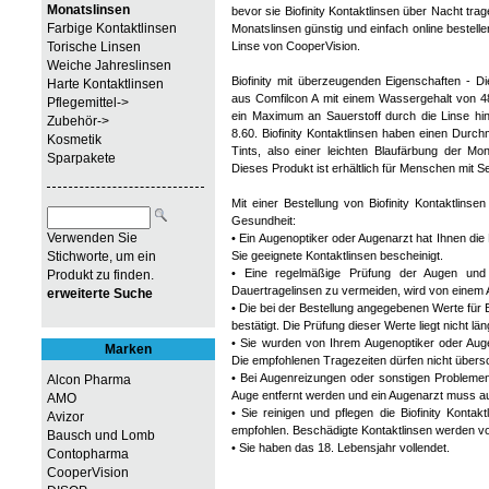
Monatslinsen
bevor sie Biofinity Kontaktlinsen über Nacht tra
Farbige Kontaktlinsen
Monatslinsen günstig und einfach online bestellen
Torische Linsen
Linse von CooperVision.
Weiche Jahreslinsen
Biofinity mit überzeugenden Eigenschaften - D
Harte Kontaktlinsen
aus Comfilcon A mit einem Wassergehalt von 48 
Pflegemittel->
ein Maximum an Sauerstoff durch die Linse hi
Zubehör->
8.60. Biofinity Kontaktlinsen haben einen Dur
Kosmetik
Tints, also einer leichten Blaufärbung der Mon
Sparpakete
Dieses Produkt ist erhältlich für Menschen mit 
Mit einer Bestellung von Biofinity Kontaktlinse
Gesundheit:
Verwenden Sie
• Ein Augenoptiker oder Augenarzt hat Ihnen die 
Stichworte, um ein
Sie geeignete Kontaktlinsen bescheinigt.
• Eine regelmäßige Prüfung der Augen und 
Produkt zu finden.
Dauertragelinsen zu vermeiden, wird von einem
erweiterte Suche
• Die bei der Bestellung angegebenen Werte für 
bestätigt. Die Prüfung dieser Werte liegt nicht l
• Sie wurden von Ihrem Augenoptiker oder Augen
Marken
Die empfohlenen Tragezeiten dürfen nicht übersc
• Bei Augenreizungen oder sonstigen Problemen
Alcon Pharma
Auge entfernt werden und ein Augenarzt muss a
AMO
• Sie reinigen und pflegen die Biofinity Konta
Avizor
empfohlen. Beschädigte Kontaktlinsen werden vo
Bausch und Lomb
• Sie haben das 18. Lebensjahr vollendet.
Contopharma
CooperVision