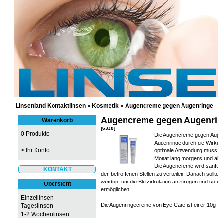
GÜNSTIGE KONTAKTLINSEN UND 
Linsenland Kontaktlinsen
»
Kosmetik
»
Augencreme gegen Augenringe
Augencreme gegen Augenri
Warenkorb
[6328]
0 Produkte
Die Augencreme gegen Aug
Augenringe durch die Wirk
>
Ihr Konto
optimale Anwendung muss 
Monat lang morgens und ab
Die Augencreme wird sanft 
KONTAKT
den betroffenen Stellen zu verteilen. Danach sollt
werden, um die Blutzirkulation anzuregen und so 
Übersicht
ermöglichen.
Einzellinsen
Die Augenringecreme von Eye Care ist einer 10g In
Tageslinsen
1-2 Wochenlinsen