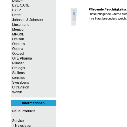
DISOP
EYE CARE
Pflegende Feuchtigkeits
EYE2
Diese pflegende Creme dien
Hecht
Ihre Haut besonders weich. 
Johnson & Johnson
Linsenland
Menicon
MPG&E
Omisan
Ophtecs
Optima
Optosol
OTÉ Pharma
Piiloset
Prologis
Safilens
sonstige
SwissLens
UltraVision
Wöhlk
Informationen
Neue Produkte
Service
- Newsletter