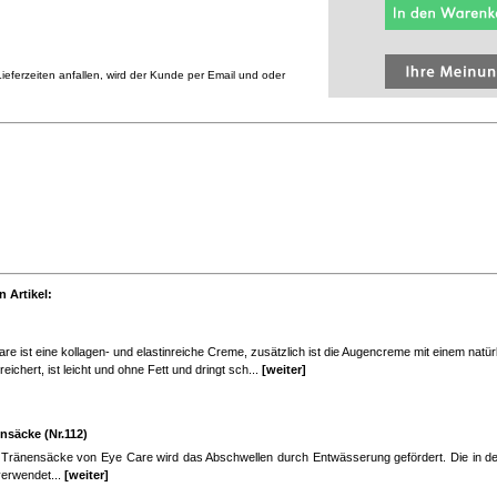
eferzeiten anfallen, wird der Kunde per Email und oder
 Artikel:
 ist eine kollagen- und elastinreiche Creme, zusätzlich ist die Augencreme mit einem natür
eichert, ist leicht und ohne Fett und dringt sch...
[weiter]
säcke (Nr.112)
Tränensäcke von Eye Care wird das Abschwellen durch Entwässerung gefördert. Die in 
erwendet...
[weiter]