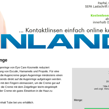
PFLEGEMITTEL
nge
enringe von Eye Care Kosmetik reduziert
ung von Esculin, Hamamelis und Propolis. Für eine
die Augencreme gegen Augenringe mindestens einen
ends direkt auf die Augenringe aufgetragen werden.
19
mit den Fingern einmassiert, um die Creme gut auf
*Alle 
e die Creme mit dem Zeigefinger leicht eingeklopft
und zzgl.
Vers
der Creme ein gutes Einwirken in die Haut zu
Menge:
halt Tube bei uns erhältlich.