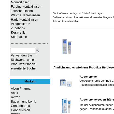
Monatslinsen
Farbige Kontaktlinsen
Torische Linsen
Die Lieferzeit beträgt ca. 2 bis 6 Werktage.
Weiche Jahreslinsen
Sollten bei einem Produkt ausnahmsweise längere Li
Harte Kontaktlinsen
Telefon benachrichtigt.
Pflegemittel->
Zubehör->
Kosmetik
Sparpakete
Verwenden Sie
Stichworte, um ein
Produkt zu finden.
Ähnliche und empfohlene Produkte für diesen
erweiterte Suche
Augencreme
Die Augencreme von Eye Care
Marken
Feuchtigkeitsregulator anger
Alcon Pharma
AMO
Avizor
Augencreme gegen Tränen
Bausch und Lomb
Mit der Augencreme gegen 
Contopharma
gegen Tränensäcke dabei v
CooperVision