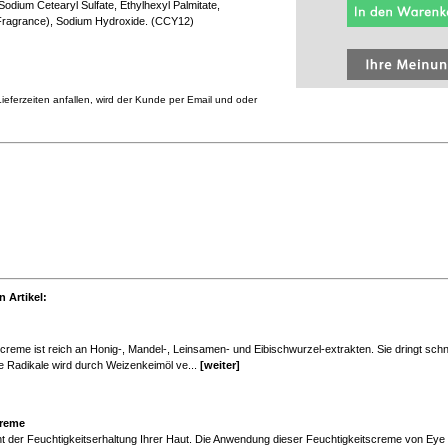
 Sodium Cetearyl Sulfate, Ethylhexyl Palmitate,
 (Fragrance), Sodium Hydroxide. (CCY12)
eferzeiten anfallen, wird der Kunde per Email und oder
 Artikel:
ncreme ist reich an Honig-, Mandel-, Leinsamen- und Eibischwurzel-extrakten. Sie dringt schne
ie Radikale wird durch Weizenkeimöl ve...
[weiter]
creme
t der Feuchtigkeitserhaltung Ihrer Haut. Die Anwendung dieser Feuchtigkeitscreme von Ey