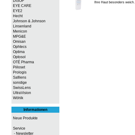
DISOP
Ihre Haut besonders weich. 
EYE CARE
EYE2
Hecht
Johnson & Johnson
Linsenland
Menicon
MPG&E
Omisan
Ophtecs
Optima
Optosol
OTÉ Pharma
Piiloset
Prologis
Safilens
sonstige
SwissLens
UltraVision
Wöhlk
Informationen
Neue Produkte
Service
- Newsletter