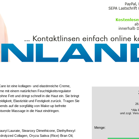
PFLEGEMITTEL
re ist eine kollagen- und elastinreiche Creme,
eme mit einem natürlichen Feuchtigkeitsregulator
 ohne Fett und dringt schnell in die Haut ein. Sie bringt
igkeit, Elastizität und Festigkeit zurück. Tragen Sie
26
nds auf die sorgfältig von Make-up befreite
*Alle 
eisende Massage in die Haut eindringen.
und zzgl.
Vers
Menge:
uryl Laurate, Stearoxy Dimethicone, Diethylhexyl
drolyzed Collagen, Oryza Sativa (Rice) Bran Oil,