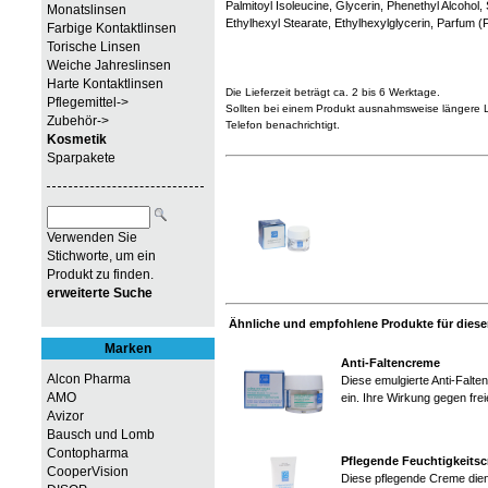
Palmitoyl Isoleucine, Glycerin, Phenethyl Alcohol,
Monatslinsen
Ethylhexyl Stearate, Ethylhexylglycerin, Parfum
Farbige Kontaktlinsen
Torische Linsen
Weiche Jahreslinsen
Harte Kontaktlinsen
Die Lieferzeit beträgt ca. 2 bis 6 Werktage.
Pflegemittel->
Sollten bei einem Produkt ausnahmsweise längere Li
Zubehör->
Telefon benachrichtigt.
Kosmetik
Sparpakete
Verwenden Sie
Stichworte, um ein
Produkt zu finden.
erweiterte Suche
Ähnliche und empfohlene Produkte für diesen
Marken
Anti-Faltencreme
Alcon Pharma
Diese emulgierte Anti-Falte
AMO
ein. Ihre Wirkung gegen fre
Avizor
Bausch und Lomb
Contopharma
Pflegende Feuchtigkeits
CooperVision
Diese pflegende Creme dien