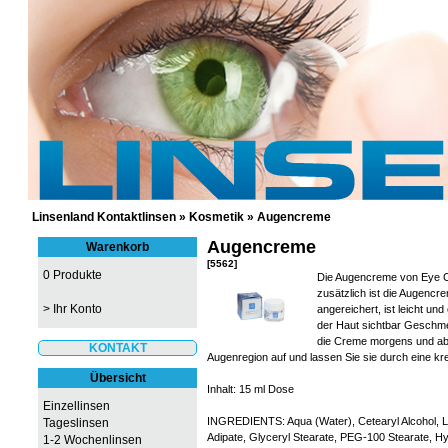
GÜNSTIGE KONTAKTLINSEN UND 
Linsenland Kontaktlinsen
»
Kosmetik
»
Augencreme
Augencreme
Warenkorb
[5562]
0 Produkte
Die Augencreme von Eye Ca
zusätzlich ist die Augencr
>
Ihr Konto
angereichert, ist leicht und
der Haut sichtbar Geschmeid
die Creme morgens und abe
KONTAKT
Augenregion auf und lassen Sie sie durch eine kr
Übersicht
Inhalt: 15 ml Dose
Einzellinsen
INGREDIENTS: Aqua (Water), Cetearyl Alcohol, La
Tageslinsen
Adipate, Glyceryl Stearate, PEG-100 Stearate, Hy
1-2 Wochenlinsen