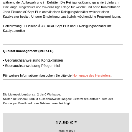
während der Aufbewahrung im Behälter. Die Reinigungslösung garantiert dadurch
eine lange Tragedauer und zuverlässige Pflege für weiche und harte Kontaktlinsen.
Jede Flasche AOSept Plus enthält einen Reinigungsbehälter welcher einen
Katalysator besitzt. Unsere Empfehlung: zusätzlich, wöchentliche Proteinreinigung.
Lieferumfang: 1 Flasche á 360 ml AOSept Plus und 1 Reinigungsbehälter mit
Katalysatordisc
Qualitätsmanagement (MDR-EU)
•
Gebrauchsanweisung Kontaktlinsen
•
Gebrauchsanweisung Pflegemittel
Für weitere Informationen besuchen Sie bitte die
Homepage des Herstellers
.
Die Lieferzeit beträgt ca. 2 bis 6 Werktage.
Sollten bei einem Produkt ausnahmsweise längere Lieferzeiten anfallen, wird der
Kunde per Email und oder Telefon benachrichtigt.
17.90 € *
Inhalt: 0.360 l