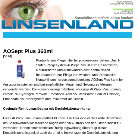
AOSept Plus 360ml
[5374]
Kontaktlinsen Pflegemittel für problemloses Sehen. Das 1-
Stufen-Pflegesystem AOSept Plus ist zum Desinfizieren,
Neutralisieren und Aufbewahren aller Kontaktlinsen.
Insbesondere zur Pflege von weichen und formstabilen
Kontaktlinsen hervorragend geeignet. AOSept Plus kann bei
Austauschsystemen und bei empfindlichen Augen und Neigung zu Allergien
verwendet werden. Die konservierungsmittelfreie, wässrige AOSept Plus Lösung
enthält 3% Hydrogen Peroxide, Phoshonic Acid als Stabilisator, Sodium Chloride,
Phosphate als Puffersystem und Poloxamer als Tensid.
Optimale Reinigungslösung mit Desinfektionswirkung
Diese AOSept Plus Lösung enthält Pluronic 17R4 für eine verbesserte Benetzung,
um Beschwerden wie trockene Augen oder ein Austrocknen der Linsen selbst zu
vermeiden. Neben einer optimalen Reinigungswirkung überzeugt dieses
Kontaktlinsenpflegemittel auch durch eine hervorragende Desinfektionsleistung