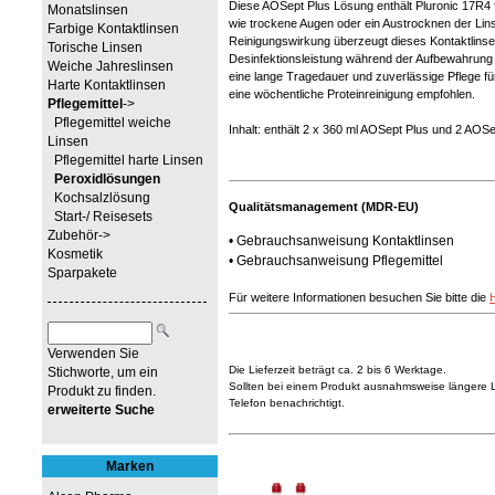
Diese AOSept Plus Lösung enthält Pluronic 17R4
Monatslinsen
wie trockene Augen oder ein Austrocknen der Lin
Farbige Kontaktlinsen
Reinigungswirkung überzeugt dieses Kontaktlinse
Torische Linsen
Desinfektionsleistung während der Aufbewahrung 
Weiche Jahreslinsen
eine lange Tragedauer und zuverlässige Pflege für
Harte Kontaktlinsen
eine wöchentliche Proteinreinigung empfohlen.
Pflegemittel
->
Pflegemittel weiche
Inhalt: enthält 2 x 360 ml AOSept Plus und 2 AOS
Linsen
Pflegemittel harte Linsen
Peroxidlösungen
Kochsalzlösung
Qualitätsmanagement (MDR-EU)
Start-/ Reisesets
Zubehör->
•
Gebrauchsanweisung Kontaktlinsen
Kosmetik
•
Gebrauchsanweisung Pflegemittel
Sparpakete
Für weitere Informationen besuchen Sie bitte die
Verwenden Sie
Die Lieferzeit beträgt ca. 2 bis 6 Werktage.
Stichworte, um ein
Sollten bei einem Produkt ausnahmsweise längere Li
Produkt zu finden.
Telefon benachrichtigt.
erweiterte Suche
Marken