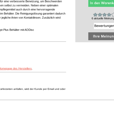
 für eine verbesserte Benetzung, um Beschwerden
sen selbst zu vermeiden. Neben einer optimalen
npflegemittel auch durch eine hervorragende
im Behälter. Die Reinigungslösung garantiert dadurch
 jegliche Arten von Kontaktlinsen. Zusätzlich wird
6 aktuelle Meinun
ept Plus Behälter mit AODisc
Homepage des Herstellers
.
eferzeiten anfallen, wird der Kunde per Email und oder