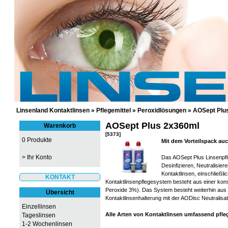
GÜNSTIGE KONTAKTLINSEN UND 
Linsenland Kontaktlinsen
»
Pflegemittel
»
Peroxidlösungen
»
AOSept Plu
AOSept Plus 2x360ml
Warenkorb
[5373]
0 Produkte
Mit dem Vorteilspack auc
>
Ihr Konto
Das AOSept Plus Linsenpf
Desinfizieren, Neutralisie
Kontaktlinsen, einschließli
KONTAKT
Kontaktlinsenpflegesystem besteht aus einer kon
Peroxide 3%). Das System besteht weiterhin aus
Übersicht
Kontaktlinsenhalterung mit der AODisc Neutralisa
Einzellinsen
Alle Arten von Kontaktlinsen umfassend pfle
Tageslinsen
1-2 Wochenlinsen