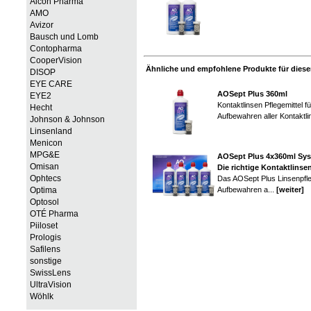
Alcon Pharma
AMO
Avizor
Bausch und Lomb
Contopharma
CooperVision
Ähnliche und empfohlene Produkte für diesen
DISOP
EYE CARE
AOSept Plus 360ml
EYE2
Kontaktlinsen Pflegemittel 
Hecht
Aufbewahren aller Kontaktli
Johnson & Johnson
Linsenland
Menicon
MPG&E
AOSept Plus 4x360ml Sy
Omisan
Die richtige Kontaktlins
Ophtecs
Das AOSept Plus Linsenpfle
Aufbewahren a...
[weiter]
Optima
Optosol
OTÉ Pharma
Piiloset
Prologis
Safilens
sonstige
SwissLens
UltraVision
Wöhlk