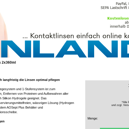
PFLEGEMITTEL
s 2x360ml
h langfristig die Linsen optimal pflegen
legesystem und 1-Stufensystem ist zum
ren, Entfernen von Proteinen und Aufbewahren aller
ch Silikon Hydrogele geeignet. Das
*Alle 
servierungsmittelfreien, wässrigen Lösung (Hydrogen
und zzgl.
Vers
 dem AOSept Plus Behälter und
tionsscheibe.
Menge:
gen