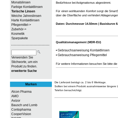
Monatslinsen
Bedürfnisse bei Astigmatismus abgestimmt.
Farbige Kontaktlinsen
Torische Linsen
Für einen wohltuenden Komfort sorgt die SmartSh
über die Oberfläche und verhindert Ablagerunge
Weiche Jahreslinsen
Harte Kontaktlinsen
Daten: Durchmesser 14.50mm | Basiskurve 8.
Pflegemittel->
Zubehör->
Kosmetik
Sparpakete
Qualitätsmanagement (MDR-EU)
•
Gebrauchsanweisung Kontaktlinsen
•
Gebrauchsanweisung Pflegemittel
Verwenden Sie
Stichworte, um ein
Für weitere Informationen besuchen Sie bitte die
Produkt zu finden.
erweiterte Suche
Die Lieferzeit beträgt ca. 2 bis 6 Werktage.
Marken
Sollten bei einem Produkt ausnahmsweise längere Li
Telefon benachrichtigt.
Alcon Pharma
AMO
Avizor
Bausch und Lomb
Contopharma
CooperVision