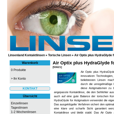
GÜNSTIGE KONTAKTLINSEN UND 
Linsenland Kontaktlinsen
»
Torische Linsen
»
Air Optix plus HydraGlyde 
Air Optix plus HydraGlyde f
Warenkorb
[53621]
0 Produkte
Air Optix plus HydraGlyde
innovativen Technologien
>
Ihr Konto
beliebtesten Linsen mac
durch die unregelmäßige 
diese Astigmatismen zu 
KONTAKT
angepasste Kontaktlinse, die den Sehfehler a
Übersicht
auch auf eine gute Balance der torischen Kon
HydraGlyde for Astigmatism verwendet die eigen
Einzellinsen
Das ausgeklügelte Verfahren sichert den optimal
Tageslinsen
eine klare und scharfe Sicht garantiert we
1-2 Wochenlinsen
Kontaktlinse und bleibt stabil. Das Air Opti