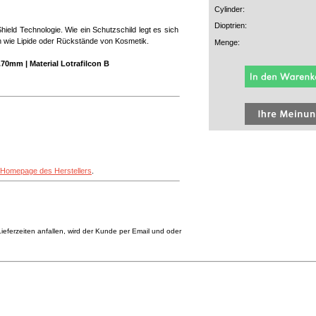
Cylinder:
Dioptrien:
ield Technologie. Wie ein Schutzschild legt es sich
n wie Lipide oder Rückstände von Kosmetik.
Menge:
70mm | Material Lotrafilcon B
Homepage des Herstellers
.
eferzeiten anfallen, wird der Kunde per Email und oder