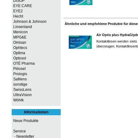
DISOP
EYE CARE
EYE2
Hecht
Johnson & Johnson
Ähnliche und empfohlene Produkte für diesen
Linsenland
Menicon
Air Optix plus HydraGlyd
MPG&E
Kontaktlinsen werden stets
Omisan
überzeugen. Kontaktlinsentr
Ophtecs
Optima
Optosol
OTÉ Pharma
Piiloset
Prologis
Safilens
sonstige
SwissLens
UltraVision
Wöhlk
Informationen
Neue Produkte
Service
- Newsletter