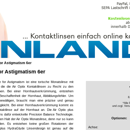
PFLEGEMITTEL
for Astigmatism 6er
or Astigmatism 6er
 for Astigmatism ist eine torische Monatslinse mit
, die die Air Optix Kontaktlinsen zu Recht zu den
hen. Bei einer Hornhautverkrümmung, entstehen
Beschaffenheit der Hornhaut, Abbildungsfehler. Um
8
bewältigen, braucht man eine präzise und genau
*Alle 
usgleicht. Bei einer Hornhautverkrümmung kommt es
und zzgl.
Vers
taktlinse auf der Hornhaut an. Die Air Optix plus
s dafür entwickelte Precision Balance Technologie.
Optionen:
en Halt der Air Optix Monatslinse, denn nur so kann
rden. Es entstehen keine großen Rotationen der
Achse:
x plus HydraGlyde Linsendesign ist genau auf die