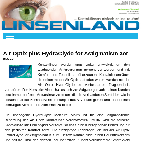
Air Optix plus HydraGlyde for Astigmatism 3er
[53620]
Kontaktlinsen werden stets weiter entwickelt, um den
wachsenden Anforderungen gerecht zu werden und mit
Komfort und Technik zu überzeugen. Kontaktlinsenträger,
die schon mit der Air Optix zufrieden waren, werden mit der
Air Optix HydraGlyde ein verbessertes Trageerlebnis
verspüren. Der Hersteller Alcon, hat es sich zur Aufgabe gemacht seinen Kunden
eine immer perfekte Monatslinse zu bieten, die die vorhandenen Sehfehler, wie in
diesem Fall bei Hornhautverkrümmung, effektiv zu korrigieren und dabei einen
einmaligen Komfort und Sicherheit zu bieten.
Die überlegene HydraGlyde Moisture Matrix ist für eine langanhaltende
Benetzung der Air Optix Monatslinse verantwortlich. Intuitiv wird die torische
Kontaktlinse mit Feuchtigkeit versorgt, so dass eine durchgehende Benetzung für
den perfekten Komfort sorgt. Die einzigartige Technilogie, die bei der Air Optix
HydraGlyde for Astigmatismus zum Einsatz kommt, bildet einen Feuchtigkeitsfilm
und hält die Linse den ganzen Tag über frisch. Zudem verhindert die SmartShield