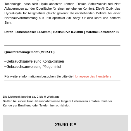
Technologie, dass sich Lipide absetzen können. Dieses Schutzschild reduziert
Ablagerungen auf der Oberfläche für einen gehobenen Komfort. Die Air Optix plus
HydraGlyde for Astigmatism gleicht gekonnt die entstehenden Defizite bei einer
Hornhautverkrümmung aus. Ein optimaler Sitz sorgt für eine klare und scharfe
Sicht.
Daten: Durchmesser 14.50mm | Basiskurve 8.70mm | Material Lotrafilcon B
Qualitätsmanagement (MDR-EU)
•
Gebrauchsanweisung Kontaktlinsen
•
Gebrauchsanweisung Pflegemittel
Für weitere Informationen besuchen Sie bitte die
Homepage des Herstellers
.
Die Lieferzeit beträgt ca. 2 bis 6 Werktage.
Sollten bei einem Produkt ausnahmsweise längere Lieferzeiten anfallen, wird der
Kunde per Email und oder Telefon benachrichtigt.
29.90 € *