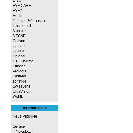
DISOP
EYE CARE
EYE2
Hecht
Johnson & Johnson
Linsenland
Menicon
MPG&E
Omisan
Ophtecs
Optima
Optosol
OTÉ Pharma
Piiloset
Prologis
Safilens
sonstige
SwissLens
UltraVision
Wöhlk
Informationen
Neue Produkte
Service
- Newsletter