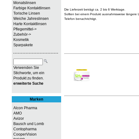
Monatslinsen
Farbige Kontaktlinsen
Die Lieferzeit beträgt ca. 2 bis 6 Werktage.
Torische Linsen
Sollten bei einem Produkt ausnahmsweise längere Li
Weiche Jahreslinsen
Telefon benachrichtigt.
Harte Kontaktlinsen
Pflegemittel->
Zubehör->
Kosmetik
Sparpakete
Verwenden Sie
Stichworte, um ein
Produkt zu finden.
erweiterte Suche
Marken
Alcon Pharma
AMO
Avizor
Bausch und Lomb
Contopharma
CooperVision