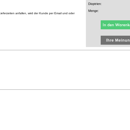
Dioptrien:
Menge:
eferzeiten anfallen, wird der Kunde per Email und oder