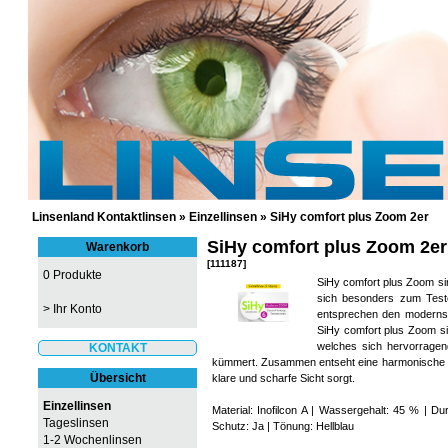
GÜNSTIGE KONTAKTLINSEN UND 
Linsenland Kontaktlinsen
»
Einzellinsen
»
SiHy comfort plus Zoom 2er
SiHy comfort plus Zoom 2er
Warenkorb
[111187]
0 Produkte
SiHy comfort plus Zoom sin
sich besonders zum Test
>
Ihr Konto
entsprechen den modernste
SiHy comfort plus Zoom si
welches sich hervorragen
KONTAKT
kümmert. Zusammen entseht eine harmonische Kont
Übersicht
klare und scharfe Sicht sorgt.
Einzellinsen
Material: Inofilcon A | Wassergehalt: 45 % |
Tageslinsen
Schutz: Ja | Tönung: Hellblau
1-2 Wochenlinsen