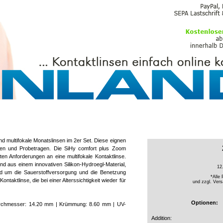
PFLEGEMITTEL
d multifokale Monatslinsen im 2er Set. Diese eignen
en und Probetragen. Die SiHy comfort plus Zoom
n Anforderungen an eine multifokale Kontaktlinse.
nd aus einem innovativen Silikon-Hydroegl-Material,
12
d um die Sauerstoffversorgung und die Benetzung
*Alle 
aktlinse, die bei einer Alterssichtigkeit wieder für
und zzgl.
Vers
Optionen:
 Durchmesser: 14.20 mm | Krümmung: 8.60 mm | UV-
Addition: