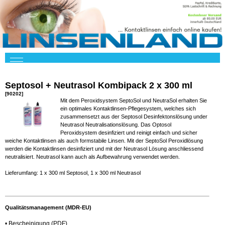
Septosol + Neutrasol Kombipack 2 x 300 ml
[90202]
Mit dem Peroxidsystem SeptoSol und NeutraSol erhalten Sie
ein optimales Kontaktlinsen-Pflegesystem, welches sich
zusammensetzt aus der Septosol Desinfektonslösung under
Neutrasol Neutralisationslösung. Das Optosol
Peroxidsystem desinfiziert und reinigt einfach und sicher
weiche Kontaktlinsen als auch formstabile Linsen. Mit der SeptoSol Peroxidlösung
werden die Kontaktlinsen desinfiziert und mit der Neutrasol Lösung anschliessend
neutralisiert. Neutrasol kann auch als Aufbewahrung verwendet werden.
Lieferumfang: 1 x 300 ml Septosol, 1 x 300 ml Neutrasol
Qualitätsmanagement (MDR-EU)
•
Bescheinigung
(PDF)