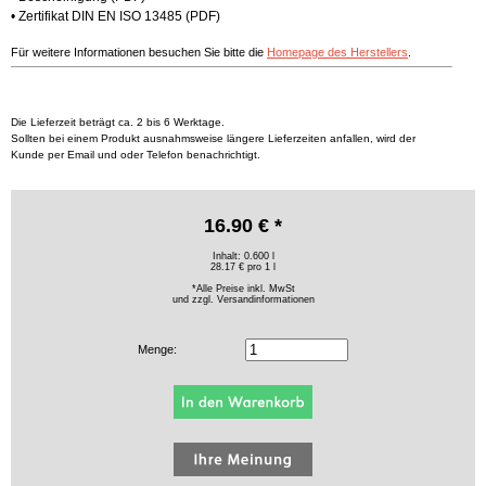
•
Zertifikat DIN EN ISO 13485
(PDF)
Für weitere Informationen besuchen Sie bitte die
Homepage des Herstellers
.
Die Lieferzeit beträgt ca. 2 bis 6 Werktage.
Sollten bei einem Produkt ausnahmsweise längere Lieferzeiten anfallen, wird der
Kunde per Email und oder Telefon benachrichtigt.
16.90 € *
Inhalt: 0.600 l
28.17 € pro 1 l
*Alle Preise inkl. MwSt
und zzgl.
Versandinformationen
Menge: