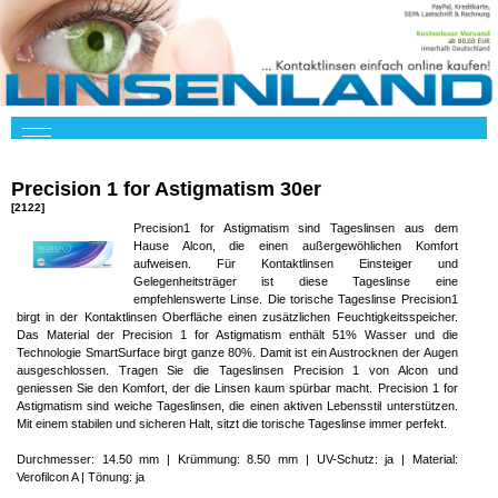
Precision 1 for Astigmatism 30er
[2122]
Precision1 for Astigmatism sind Tageslinsen aus dem
Hause Alcon, die einen außergewöhlichen Komfort
aufweisen. Für Kontaktlinsen Einsteiger und
Gelegenheitsträger ist diese Tageslinse eine
empfehlenswerte Linse. Die torische Tageslinse Precision1
birgt in der Kontaktlinsen Oberfläche einen zusätzlichen Feuchtigkeitsspeicher.
Das Material der Precision 1 for Astigmatism enthält 51% Wasser und die
Technologie SmartSurface birgt ganze 80%. Damit ist ein Austrocknen der Augen
ausgeschlossen. Tragen Sie die Tageslinsen Precision 1 von Alcon und
geniessen Sie den Komfort, der die Linsen kaum spürbar macht. Precision 1 for
Astigmatism sind weiche Tageslinsen, die einen aktiven Lebensstil unterstützen.
Mit einem stabilen und sicheren Halt, sitzt die torische Tageslinse immer perfekt.
Durchmesser: 14.50 mm | Krümmung: 8.50 mm | UV-Schutz: ja | Material:
Verofilcon A | Tönung: ja