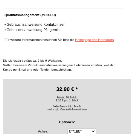
Qualitätsmanagement (MDR-EU)
•
Gebrauchsanweisung Kontaktlinsen
•
Gebrauchsanweisung Pflegemittel
Für weitere Informationen besuchen Sie bitte die
Homepage des Herstellers
.
Die Lieferzeit beträgt ca. 2 bis 6 Werktage.
Sollten bei einem Produkt ausnahmsweise längere Lieferzeiten anfallen, wird der
Kunde per Email und oder Telefon benachrichtigt.
32.90 € *
Inhalt: 30 Stück
1.10 € pro 1 Stück
*Alle Preise inkl. MwSt
und zzgl.
Versandinformationen
Optionen:
Achse: