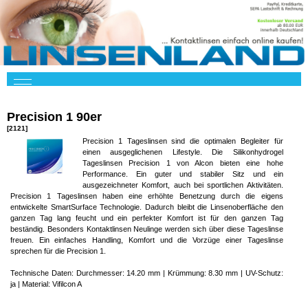
Precision 1 90er
[2121]
Precision 1 Tageslinsen sind die optimalen Begleiter für
einen ausgeglichenen Lifestyle. Die Silikonhydrogel
Tageslinsen Precision 1 von Alcon bieten eine hohe
Performance. Ein guter und stabiler Sitz und ein
ausgezeichneter Komfort, auch bei sportlichen Aktivitäten.
Precision 1 Tageslinsen haben eine erhöhte Benetzung durch die eigens
entwickelte SmartSurface Technologie. Dadurch bleibt die Linsenoberfläche den
ganzen Tag lang feucht und ein perfekter Komfort ist für den ganzen Tag
beständig. Besonders Kontaktlinsen Neulinge werden sich über diese Tageslinse
freuen. Ein einfaches Handling, Komfort und die Vorzüge einer Tageslinse
sprechen für die Precision 1.
Technische Daten: Durchmesser: 14.20 mm | Krümmung: 8.30 mm | UV-Schutz:
ja | Material: Vifilcon A