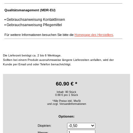
Qualitätsmanagement (MDR-EU)
•
Gebrauchsanweisung Kontaktlinsen
•
Gebrauchsanweisung Pflegemittel
Für weitere Informationen besuchen Sie bitte die
Homepage des Herstellers
.
Die Lieferzeit beträgt ca. 2 bis 6 Werktage.
Sollten bei einem Produkt ausnahmsweise längere Lieferzeiten anfallen, wird der
Kunde per Email und oder Telefon benachrichtigt.
60.90 € *
Inhalt: 90 Stück
0.68 € pro 1 Stück
*Alle Preise inkl. MwSt
und zzgl.
Versandinformationen
Optionen:
Dioptrien:
Menge: