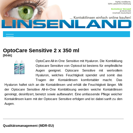
OptoCare Sensitive 2 x 350 ml
[9046]
OptoCare All-in-One Sensitive mit Hyaluron. Die Kombilöung
Optocare Sensitive von Optosol ist bestens für empfindliche
Augen geeignet. Optocare Sensitive mit wertvollem
Hyaluron, welches Feuchtigkeit spendet und somit das
Tragen der Kontaktlinsen komfortabler macht. Das
Hyaluron haftet sich an die Kontaktlinsen und erhält die Feuchtigkeit länger. Mit
der Optocare Sensitive All-in-One Kombilösung werden weiche Kontaktlinsen
gereinigt, desinfizert, benetzt sowie aufbewahrt. Eine umfassende Pflege weicher
Kontaktlinsen kann mit der Optocare Sensitive erfolgen und ist dabei sanft zu den
Augen.
Qualitätsmanagement (MDR-EU)