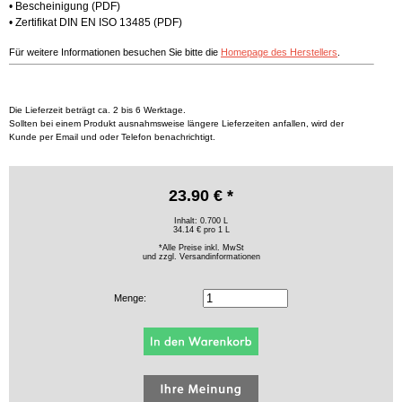
•
Bescheinigung
(PDF)
•
Zertifikat DIN EN ISO 13485
(PDF)
Für weitere Informationen besuchen Sie bitte die
Homepage des Herstellers
.
Die Lieferzeit beträgt ca. 2 bis 6 Werktage.
Sollten bei einem Produkt ausnahmsweise längere Lieferzeiten anfallen, wird der
Kunde per Email und oder Telefon benachrichtigt.
23.90 € *
Inhalt: 0.700 L
34.14 € pro 1 L
*Alle Preise inkl. MwSt
und zzgl.
Versandinformationen
Menge: