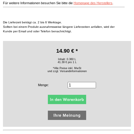
Für weitere Informationen besuchen Sie bitte die
Homepage des Herstellers
.
Die Lieferzeit beträgt ca. 2 bis 6 Werktage.
Sollten bei einem Produkt ausnahmsweise längere Lieferzeiten anfallen, wird der
Kunde per Email und oder Telefon benachrichtigt.
14.90 € *
Inhalt: 0.360 L
41.39 € pro 1 L
*Alle Preise inkl. MwSt
und zzgl.
Versandinformationen
Menge: